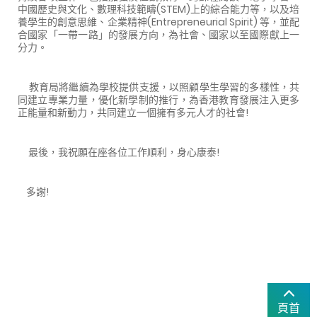
中國歷史與文化、數理科技範疇(STEM)上的綜合能力等，以及培
養學生的創意思維、企業精神(Entrepreneurial Spirit) 等，並配
合國家「一帶一路」的發展方向，為社會、國家以至國際獻上一
分力。
教育局將繼續為學校提供支援，以照顧學生學習的多樣性，共
同建立專業力量，優化新學制的推行，為香港教育發展注入更多
正能量和新動力，共同建立一個擁有多元人才的社會!
最後，我祝願在座各位工作順利，身心康泰!
多謝!
頁首