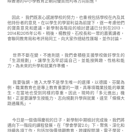
映香港的中小學教育正朝向優質而均等方向前進。
因此， 我們既衷心感謝學校的努力，也重視包括學校在內及其
他持份者的意見。在以學生的學習利益為前提下，逐一考慮他們
的寶貴意見和建議。新學制各階段的檢討建議已分別在2013、
2014和2015年公布。稍後，楊教授、石校長和一眾的嘉賓講者，
會聯同教育局和考評局同工，向大家作總結性匯報，並作討論。
世界不斷在變，不進則退，我們會積極支援學校做好學生的
「生涯規劃」，讓學生及早認識自己，並能按興趣、性格和能
力，為未來的升學和就業作準備。
我要強調，進入大學不是學生唯一的選擇，以德國、芬蘭為
例，職業教育也是專上教育重要的一環，具專項職業技能的畢業
生，在當地也受到同樣的尊重。因此，現時的「多元進出」機
制，正是要讓學生按能力、志向規劃升學與就業，達至「條條大
路通羅馬」。
今日是一個值得慶祝的日子，新學制中期檢討完成後，我們將
邁向下一階段的課程發展，在「學會學習2.0」下，聚焦、深化和
持續各項工作，包括加強價值觀教育、跨課程閱讀、電子學習、