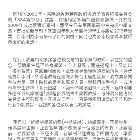
回想於2000年，當時的香港特區政府通過了教育統籌委員會
的「334新學制」建議，其後經過多輪的諮詢和籌備，終於在
2009年成功落實新學制，而至今已有第四批高中生完成中學文
憑，首批於新學制下就讀四年制大學課程的學生亦將於2016年畢
業。新學制為學習帶來了新的契機，同時也為各學校領導和教師
帶來新的挑戰。
在此，我要特別多謝各位校長帶領着前線的教師，以堅定的信
念，幫助學生達至終身學習、全人發展；而在過程中，又能以
「校本智慧」克服種種困難，並發揮專業領導的模範角色，逐步
落實新學制，令香港教育在國際大舞台上屢創佳績。我亦要多謝
各位大學、專上院校的學者和專業人員，與我們携手合作，成功
地為學生建構「多元出路」，讓他們盡展潛能。此外，我特別要
多謝今日出席論壇的課程發展議會主席楊教授、考評局公開考試
委員會主席石校長，在過去三年，一直帶領兩個議會的工作和進
行新學制檢討。我謹向各位致以衷心的謝意﹗
我們以「新學制學習旅程(中期檢討)：持續優化，不斷進步」
作為論壇主題，正好說明課程發展是一個漫長的歷程，既要瞻
前，亦要顧後。不經不覺，新學制已經實施了四個周期。專家
說，教師要最少三年時間才能熟習新轉變，但我欣見校長領導人