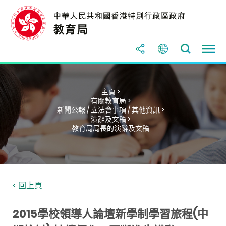
主頁 >
有關教育局 >
新聞公報 / 立法會事項 / 其他資訊 >
演辭及文稿 >
教育局局長的演辭及文稿
< 回上頁
2015學校領導人論壇新學制學習旅程(中