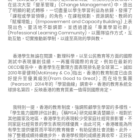
在這次大型「變革管理」(Change Management) 中，造出
了明顯的範式轉移，一切盡量以學生學習利益為依歸，發揮了
「課程或學習領導」的角色，在課程規劃、資源調配、教師的
「賦權增能」 (Empowerment and Capacity Building) 上表
現出色、靈活地不斷調節，並透過建設「專業學習社群」
(Professional Learning Community)，以團隊協作方式，互
助互勉，切實推動新學制，以達至高效的學與教。
香港學生無論在閱讀、數理科學，以至公民教育等方面的國際
測試中表現屢創佳績，一再獲得國際的肯定，例如在最新的
OECD報告中，香港學生在數理方面表現排名是全球第二。誠如
2010年麥健時(McKinsey & Co.)指出，香港的教育制度已由良
好提升至優異級別(From Good to Great)；而在培生集團
（Pearson）2014年的「學習曲線」調查中，香港的教育系統全
球排名第四，反映香港的教育質素一值得到國際肯定。
我特別一提，香港的教育制度，強調照顧學生學習的多樣性。
「學生能力國際評估計劃」 (稱PISA) 研究結果清楚顯示，相對於
其他國家及地區，香港學生的表現較少受家庭社經背景影響，不
同家庭社經背景的學生表現同樣優異。由此可見，香港確能為所
有學生提供優質而平等的教育機會，有助促進社會流動。此外，
除了整體成績持續進步外，香港學校間的成績差異收窄，正好反