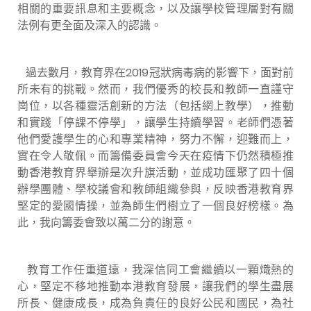
相關的重要訊息和主要概念，以及讓學校管理層對有關
法例有更全面及深入的認識。
過去數月，教育界在2019冠狀病毒病的影響下，面對前
所未有的挑戰。然而，我們優秀的校長和教師一直謹守
崗位，以各種靈活創新的方法（包括網上教學），推動
和實踐「停課不停學」，讓學生持續學習。老師們憑著
他們愛護學生的心和專業精神，努力不懈，迎難而上，
實在令人敬佩。而籌備委員會今天在疫情下仍然積極推
動香港教育界舉辦是次升旗活動，並成功匯聚了四十個
辦學團體、學校議會和教師組織參與，反映香港教育界
堅定的愛國情操，並為師生們樹立了一個良好榜樣。為
此，我向籌委會致以萬二分的謝意。
教育工作任重道遠，我深信同工會繼續以一顆熾熱的
心，堅定不移地推動本港教育發展，讓我們的學生盡展
所長、健康成長，成為負責任的良好公民和國民，為社