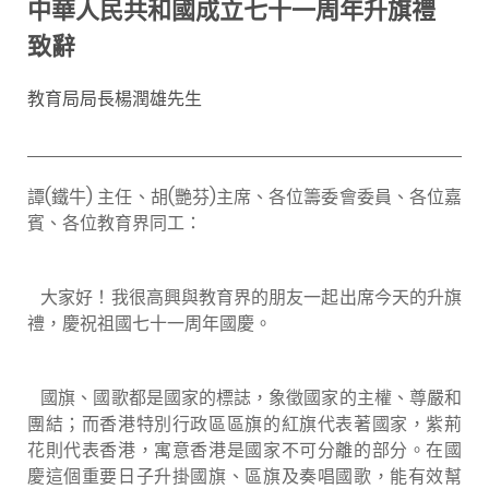
中華人民共和國成立七十一周年升旗禮
致辭
教育局局長楊潤雄先生
譚(鐵牛) 主任、胡(艷芬)主席、各位籌委會委員、各位嘉
賓、各位教育界同工：
大家好！我很高興與教育界的朋友一起出席今天的升旗
禮，慶祝祖國七十一周年國慶。
國旗、國歌都是國家的標誌，象徵國家的主權、尊嚴和
團結；而香港特別行政區區旗的紅旗代表著國家，紫荊
花則代表香港，寓意香港是國家不可分離的部分。在國
慶這個重要日子升掛國旗、區旗及奏唱國歌，能有效幫