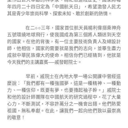
年四月二十四日定為「中國航天日」，希望激發人民尤
其是青少年崇尚科學、探索未知、敢於創新的熱情。
在二
○○
三年，國家首位航天員楊利偉搭乘神舟
五號環繞地球飛行，使我國成為第三個將人類送到天空
的國家。在他的背後，有一位主要技術負責人及總設計
師，他相信，國家的需要就是我們的志向，並畢生盡力
成就中華民族偉大的使命。相信你們已經猜到，他就是
今天我們的主講嘉賓
──
戚發軔院士。
早前，戚院士在內地大學一場公開課中曾經這
麼說：「我們都有一種強國夢，這是一種精神、一種動
力、一種信仰。既要有夢，也要擼起袖子幹。」戚院士
和他的設計師團隊在中國航天的研究過程中，花了大量
心力，不斷測試，不容許萬分之一機會出錯。他們熱愛
祖國，無私奉獻。在此，讓我們一起向他們致以最崇高
的敬意！