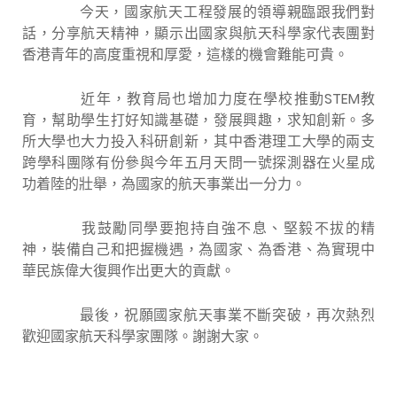
今天，國家航天工程發展的領導親臨跟我們對
話，分享航天精神，顯示出國家與航天科學家代表團對
香港青年的高度重視和厚愛，這樣的機會難能可貴。
近年，教育局也增加力度在學校推動
STEM
教
育，幫助學生打好知識基礎，發展興趣，求知創新。多
所大學也大力投入科研創新，其中香港理工大學的兩支
跨學科團隊有份參與今年五月天問一號探測器在火星成
功着陸的壯舉，為國家的航天事業出一分力。
我鼓勵同學要抱持自強不息、堅毅不拔的精
神，裝備自己和把握機遇，為國家、為香港、為實現中
華民族偉大復興作出更大的貢獻。
最後，祝願國家航天事業不斷突破，再次熱烈
歡迎國家航天科學家團隊。謝謝大家。