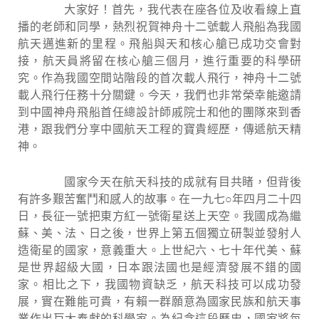
大家好！首先，我代表在座各位及收看線上直
播的老師和同學，熱烈祝賀神舟十二號載人飛船為我國
航天邁進新的里程。飛船與天和核心艙已成功交會對
接，航天員將留在核心艙三個月，進行重要的科學研
究。作為我國空間站階段的首次載人飛行，神舟十二號
載人飛行任務十分關鍵。今天，我們也非常榮幸能邀請
到中國神舟飛船首任總設計師戚院士和他的團隊來到香
港，跟我們分享中國航天工程的寶貴經歷，傳遞航天精
神。
國家今天在航天科技的成就有目共睹，但背後
有許多艱苦奮鬥和感人的故事。在一九七
○
年四月二十四
日，長征一號把東方紅一號衛星送上天空。我國成為繼
蘇、美、法、日之後，世界上第五個獨立研製並發射人
造衛星的國家，意義重大。上世紀六、七十年代美、蘇
是世界超級大國，日本跟法國也是經濟發展不錯的國
家。相比之下，我國物資缺乏，航天科技可以成功發
展，實在難能可貴，有賴一群願意為國家民族和航天事
業作出巨大奉獻的科學家。為紀念這段歷史，國家將每