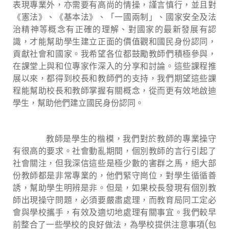
表現專業外，亦需要有高尚的情操，謹言慎行，並且對
《憲法》、《基本法》、「一國兩制」、國家安全及法
治精神等概念有正確的理解、對國家的最新發展有認
識，才能幫助學生建立正面的價值觀和國民身份認同，
貢獻社會和國家。我希望各位都鼓勵教師們積極參與，
在課堂上與和位專家作深入的分享和討論。這些課程推
展以來，都得到校長和教師們的支持，我們期望這些課
程能幫助校長和教師掌握有關概念，從而更有效地啟迪
學生，幫助他們建立國民身份認同。
教師是學生的楷模，我們對於教師的專業操守
有很高的要求。社會動亂期間，個別教師的言行引起了
社會關注，但我深信這些是極少數的害群之馬，絕大部
份教師都是非常專業的，他們緊守崗位，對學生循循善
誘，幫助學生明辨是非。但是，如果校長發現有個別教
師出現操守問題，必須要嚴肅處理，而教育局同工定必
會與學校攜手，有效及適切地處理有關事宜。我們較早
前整合了一些學校的良好做法，為學校提供注意事項(包