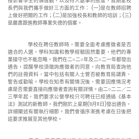
接影響學生的價值觀，以及待人處事的態度，我期望校
長們與我們攜手做好三方面的工作： (一)是在教師招聘
上做好把關的工作；(二)是加強校長和教師的培訓；(三)
是嚴肅跟進教師專業失德的個案。
學校在聘任教師時，需要全面考慮應徵者是否
適合的人選，學科知識和教學經驗固然重要，他們的專
業操守也不能忽略。我們在二○二○年及二○二一年都發出
通告，提醒學校須徵詢應徵者的同意，向教育局查詢他
們的註冊資料，當中包括有關人士曾否被教育局譴責、
警告或勸喻。學校在知悉有關情況後，需要因應情況考
慮是否需要直接向應徵者查詢有關詳情。由二○二二／二
三學年起，我們要求公營學校只可聘任已經通過《基本
法》測試的新教師。我們剛於上星期(11月11日)發出通告，
詳細闡述有關執行細節。我們會循序漸進考慮在日後把
這要求推展至其他學校。