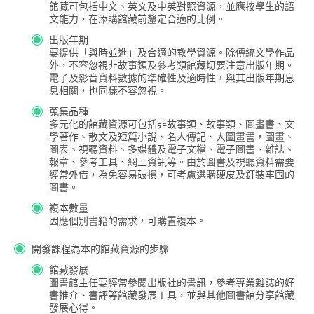
館藏可包括中文、英文及中英對照資源，並應按學生的語
文能力，在添購館藏前釐定合適的比例。
出版年期
要提供「與時並進」及合適的教學資源。除傳統文學作品
外，不容忽視非故事類及參考類館藏切要注意出版年期。
電子及影音資料數據的準確性及適時性，與其出版年期息
息相關，也同樣不容忽視。
蒐集品種
多元化的館藏資源可包括非故事類、故事類、圖畫書、文
學著作、散文及短篇小說、名人傳記、大圖畫書，圖畫、
圖表、視聽資料、多媒體及電子文檔、電子圖書、雜誌、
報章、參考工具、網上資訊等。由於圖書及視聽資料需要
經常外借，為免容易破損，可考慮選購硬皮及釘裝牢固的
圖書。
複本數量
因應個別書籍的需求，可購置複本。
開發課程為本的館藏資源的步驟
館藏發展
圖書館主任要經常參閱出版社的書訊，參考專業雜誌的好
書推介、書評等館藏發展工具，並與其他圖書館分享館藏
發展心得。