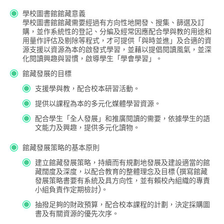
學校圖書館館藏意義
學校圖書館館藏需要經過有方向性地開發、搜集、篩選及訂
購，並作系統性的登記、分編及經常因應配合學與教的用途和
用量作評估及剔除等程式，才可提供「與時並進」及合適的資
源支援以資源為本的啟發式學習，並藉以提倡閱讀風氣，並深
化閱讀興趣與習慣，啟導學生「學會學習」。
館藏發展的目標
支援學與教，配合校本研習活動。
提供以課程為本的多元化媒體學習資源。
配合學生「全人發展」和推廣閱讀的需要，依據學生的語
文能力及興趣，提供多元化讀物。
館藏發展策略的基本原則
建立館藏發展策略，持續而有規劃地發展及建設適當的館
藏闊度及深度，以配合教育的整體理念及目標 (撰寫館藏
發展策略書要有系統及具方向性，並有賴校內組織的專責
小組負責作定期檢討)。
抽撥足夠的財政預算，配合校本課程的計劃，決定採購圖
書及有關資源的優先次序。