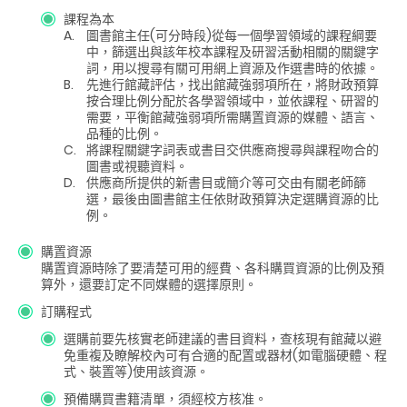
課程為本
A.
圖書館主任(可分時段)從每一個學習領域的課程綱要
中，篩選出與該年校本課程及研習活動相關的關鍵字
詞，用以搜尋有關可用網上資源及作選書時的依據。
B.
先進行館藏評估，找出館藏強弱項所在，將財政預算
按合理比例分配於各學習領域中，並依課程、研習的
需要，平衡館藏強弱項所需購置資源的媒體、語言、
品種的比例。
C.
將課程關鍵字詞表或書目交供應商搜尋與課程吻合的
圖書或視聽資料。
D.
供應商所提供的新書目或簡介等可交由有關老師篩
選，最後由圖書館主任依財政預算決定選購資源的比
例。
購置資源
購置資源時除了要清楚可用的經費、各科購買資源的比例及預
算外，還要訂定不同媒體的選擇原則。
訂購程式
選購前要先核實老師建議的書目資料，查核現有館藏以避
免重複及瞭解校內可有合適的配置或器材(如電腦硬體、程
式、裝置等)使用該資源。
預備購買書籍清單，須經校方核准。