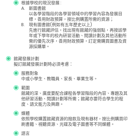
根據學校的現況發展 :
A.
新圖書館
以各學習階段的各學習領域中的學習內容為發展目
標，善用財政預算，按比例購置所需的資源；
B.
現有圖書館(例如有五年歷史以上)
先進行館藏評估，找出現有館藏的強弱點，再按該學
年或下學年的校內研習活動、閱讀計劃及其他活動所
需的優先次序，善用財政預算，訂定需購買圖書及資
源採購單。
館藏發展計劃
擬訂館藏發展計劃時必須考慮：
服務對象
中或小學生、教職員、家長、畢業生等。
範圍
館藏的深、廣度要配合課程各學習階段的內容、專題及其
他研習活動、閱讀計劃等所需；館藏亦要符合學生的程
度、語文能力及興趣。
媒體
依照學校購置館藏資源的撥款及現有器材，按比例購買印
刷書籍、視聽資源、光碟及電子圖書等不同媒體。
語言