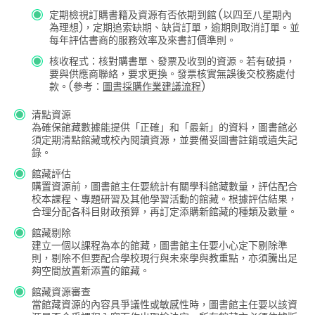
定期檢視訂購書籍及資源有否依期到館 (以四至八星期內
為理想)，定期追索缺期、缺貨訂單，逾期則取消訂單。並
每年評估書商的服務效率及來書訂價準則。
核收程式：核對購書單、發票及收到的資源。若有破損，
要與供應商聯絡，要求更換。發票核實無誤後交校務處付
款。(參考：
圖書採購作業建議流程
)
清點資源
為確保館藏數據能提供「正確」和「最新」的資料，圖書館必
須定期清點館藏或校內閱讀資源，並要備妥圖書註銷或遺失記
錄。
館藏評估
購置資源前，圖書館主任要統計有關學科館藏數量，評估配合
校本課程、專題研習及其他學習活動的館藏。根據評估結果，
合理分配各科目財政預算，再訂定添購新館藏的種類及數量。
館藏剔除
建立一個以課程為本的館藏，圖書館主任要小心定下剔除準
則，剔除不但要配合學校現行與未來學與教重點，亦須騰出足
夠空間放置新添置的館藏。
館藏資源審查
當館藏資源的內容具爭議性或敏感性時，圖書館主任要以該資