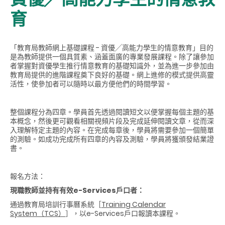
育
「教育局教師網上基礎課程 - 資優╱高能力學生的情意教育」目的
是為教師提供一個具質素、涵蓋面廣的專業發展課程。除了讓參加
者掌握對資優學生推行情意教育的基礎知識外，並為進一步參加由
教育局提供的進階課程奠下良好的基礎。網上進修的模式提供高靈
活性，使參加者可以隨時以最方便他們的時間學習。
整個課程分為四章。學員首先透過閱讀短文以便掌握每個主題的基
本概念，然後更可觀看相關視頻片段及完成延伸閱讀文章，從而深
入理解特定主題的內容。在完成每章後，學員將需要參加一個簡單
的測驗。如成功完成所有四章的內容及測驗，學員將獲頒發結業證
書。
報名方法：
現職教師並持有有效e-Services戶口者：
通過教育局培訓行事曆系統［
Training Calendar
System（TCS）
］，以e-Services戶口報讀本課程。