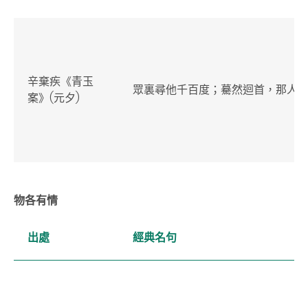
辛棄疾《青玉
眾裏尋他千百度；驀然迴首，那人
案》(元夕)
物各有情
出處
經典名句