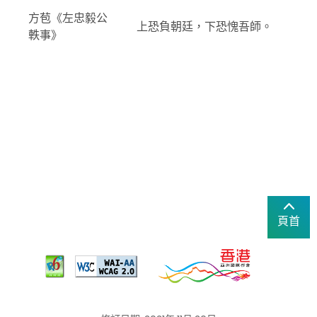
方苞《左忠毅公
上恐負朝廷，下恐愧吾師。
軼事》
頁首