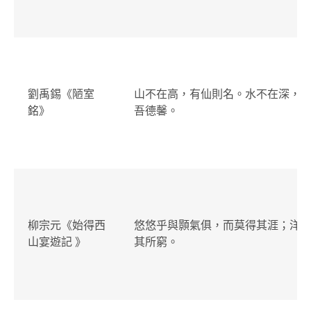
劉禹錫《陋室
山不在高，有仙則名。水不在深，
銘》
吾德馨。
柳宗元《始得西
悠悠乎與顥氣俱，而莫得其涯；洋
山宴遊記 》
其所窮。