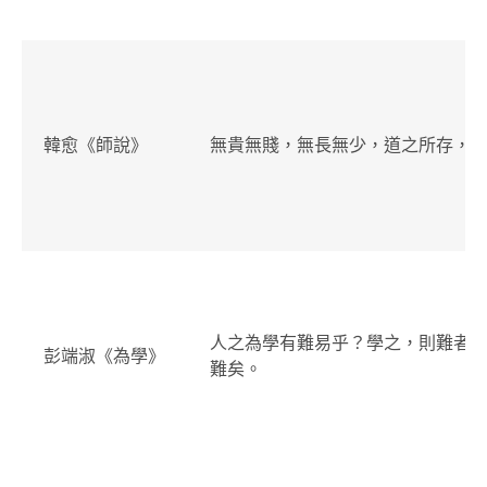
韓愈《師說》
無貴無賤，無長無少，道之所存，
人之為學有難易乎？學之，則難者
彭端淑《為學》
難矣。