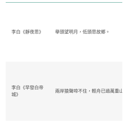
李白《靜夜思》
舉頭望明月，低頭思故鄉。
李白《早發白帝
兩岸猿聲啼不住，輕舟已過萬重山
城》