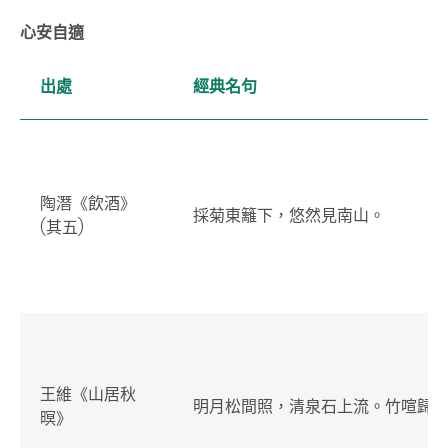
心安自適
出處
經典名句
陶潛《飲酒》
採菊東籬下，悠然見南山。
(其五)
王維《山居秋
明月松間照，清泉石上流。竹喧歸
暝》