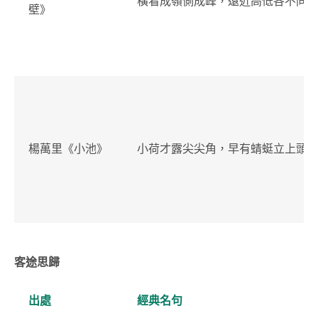
橫看成嶺側成峰，遠近高低各不同
壁》
楊萬里《小池》
小荷才露尖尖角，早有蜻蜓立上頭
客途思歸
出處
經典名句