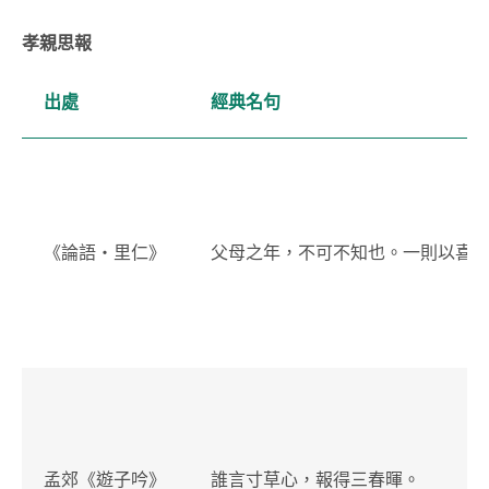
孝親思報
出處
經典名句
《論語・里仁》
父母之年，不可不知也。一則以喜
孟郊《遊子吟》
誰言寸草心，報得三春暉。