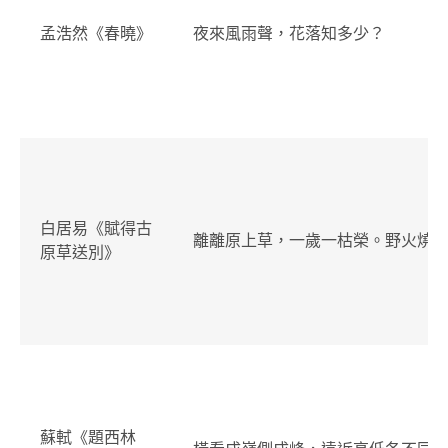
孟浩然《春曉》
夜來風雨聲，花落知多少？
白居易《賦得古
離離原上草，一歲一枯榮。野火燒
原草送別》
蘇軾《題西林