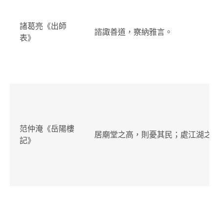
諸葛亮《出師
諮諏善道，察納雅言。
表》
范仲淹《岳陽樓
居廟堂之高，則憂其民；處江湖之
記》