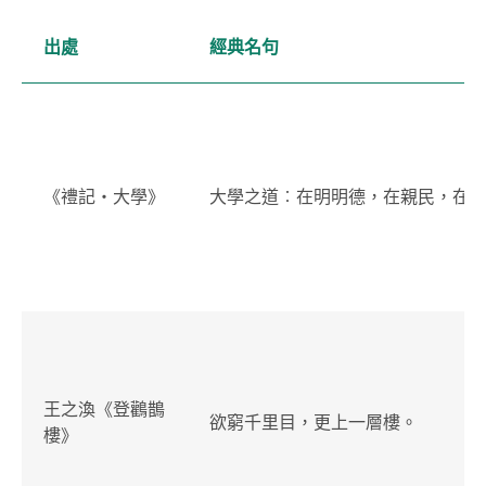
出處
經典名句
《禮記・大學》
大學之道︰在明明德，在親民，在
王之渙《登鸛鵲
欲窮千里目，更上一層樓。
樓》