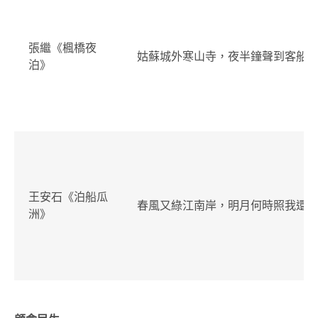
張繼《楓橋夜
姑蘇城外寒山寺，夜半鐘聲到客船
泊》
王安石《泊船瓜
春風又綠江南岸，明月何時照我還
洲》