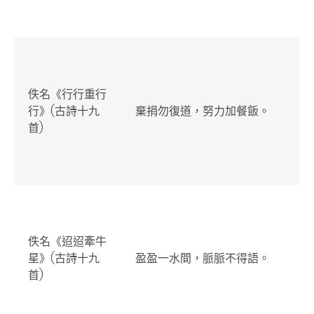
佚名《行行重行
行》(古詩十九
棄捐勿復道，努力加餐飯。
首
)
佚名《迢迢牽牛
星》(古詩十九
盈盈一水間，脈脈不得語。
首
)