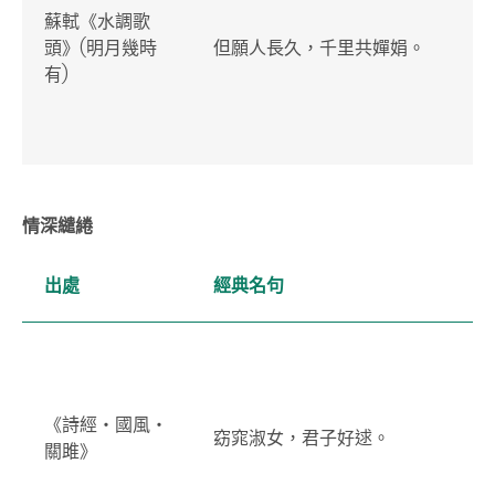
蘇軾《水調歌
頭》(明月幾時
但願人長久，千里共嬋娟。
有)
情深繾綣
出處
經典名句
《詩經‧國風‧
窈窕淑女，君子好逑。
關雎》