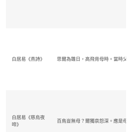
白居易《燕詩》
思爾為雛日，高飛背母時。當時父
白居易《慈烏夜
百鳥豈無母？爾獨哀怨深。應是母
啼》