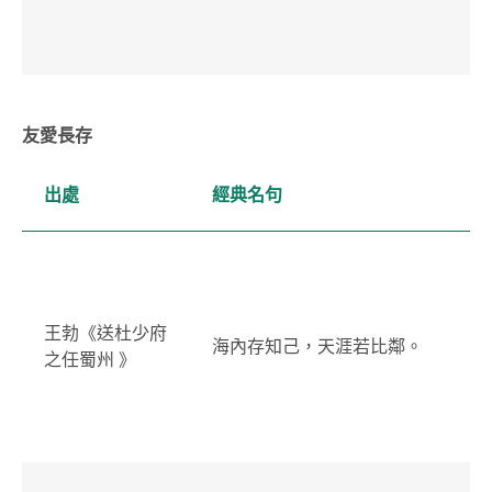
友愛長存
出處
經典名句
王勃《送杜少府
海內存知己，天涯若比鄰。
之任蜀州 》