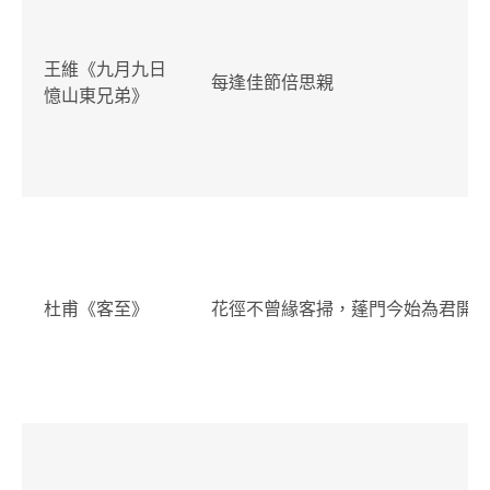
王維《九月九日
每逢佳節倍思親
憶山東兄弟》
杜甫《客至》
花徑不曾緣客掃，蓬門今始為君開