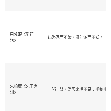
周敦頤《愛蓮
出淤泥而不染，濯清漣而不妖。
說》
朱柏廬《朱子家
一粥一飯，當思來處不易；半絲半
訓》