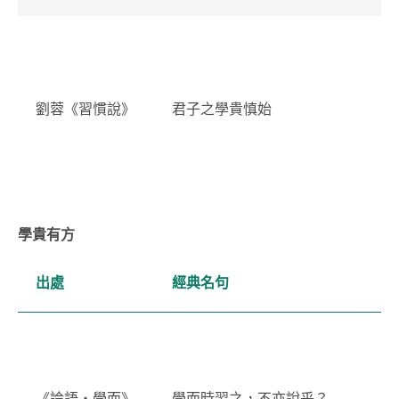
劉蓉《習慣說》
君子之學貴慎始
學貴有方
出處
經典名句
《論語・學而》
學而時習之，不亦說乎？