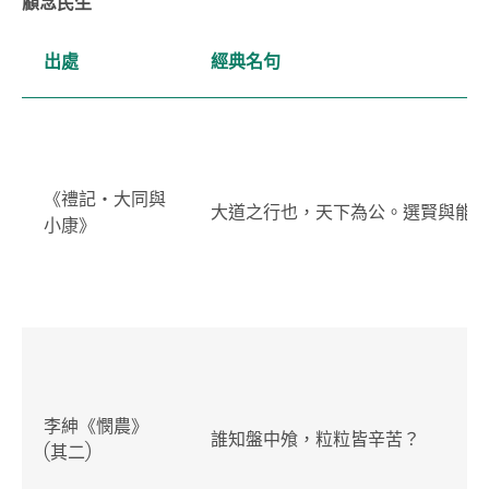
顧念民生
出處
經典名句
《禮記‧大同與
大道之行也，天下為公。選賢與能
小康》
李紳《憫農》
誰知盤中飧，粒粒皆辛苦？
(其二)