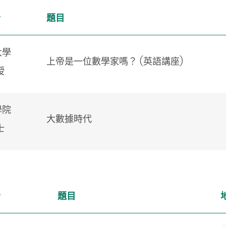
者
題目
大學
上帝是一位數學家嗎？ (英語講座)
授
學院
大數據時代
士
者
題目