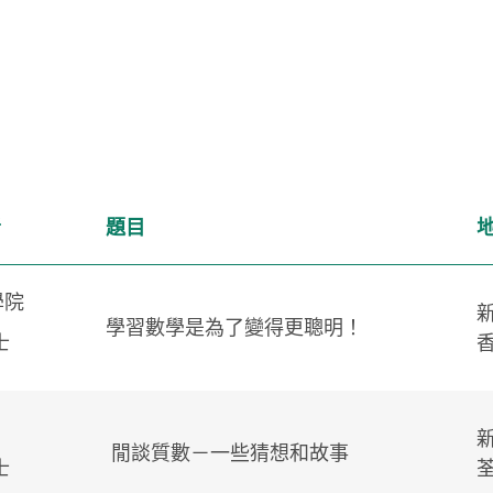
者
題目
學院
學習數學是為了變得更聰明！
士
閒談質數－一些猜想和故事
士