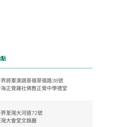
地點
新界將軍澳調景嶺翠嶺路38號
香海正覺蓮社佛教正覺中學禮堂
新界荃灣大河道72號
荃灣大會堂文娛廳