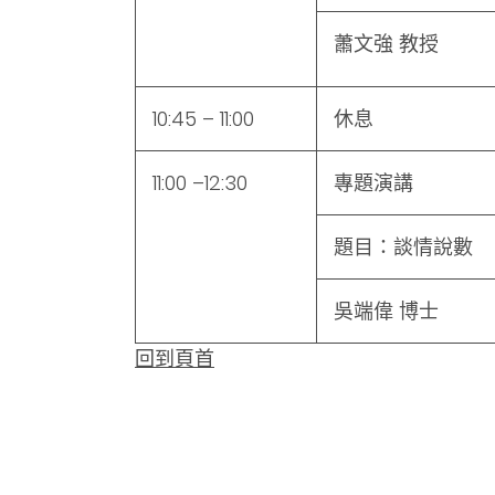
蕭文強 教授
10:45 – 11:00
休息
11:00 –12:30
專題演講
題目：談情說數
吳端偉 博士
回到頁首