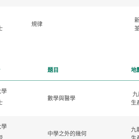
規律
士
者
題目
地
大學
九
數學與醫學
士
生
大學
九
中學之外的幾何
授
生