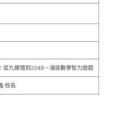
：從九連環到2048－漫談數學智力遊戲
義 校長