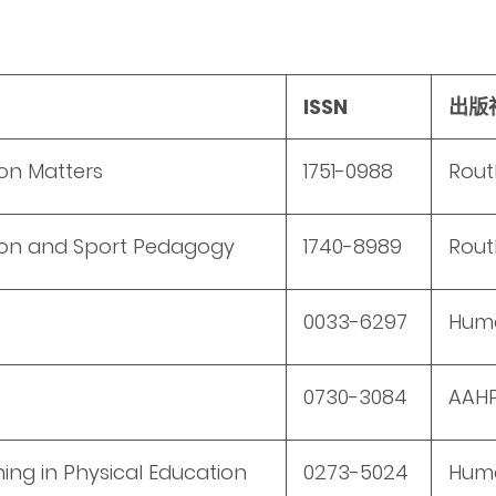
ISSN
出版
ion Matters
1751-0988
Rout
ion and Sport Pedagogy
1740-8989
Rout
0033-6297
Huma
0730-3084
AAHP
ing in Physical Education
0273-5024
Huma