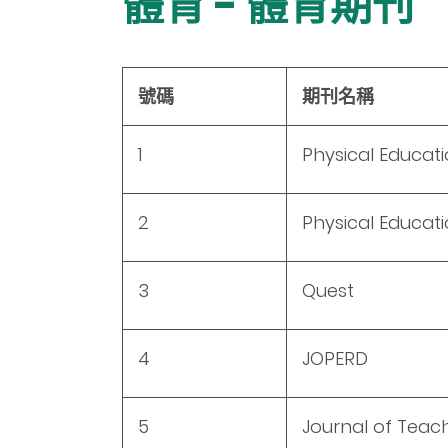
體育 - 體育期刊
號碼
期刊名稱
1
Physical Educat
2
Physical Educat
3
Quest
4
JOPERD
5
Journal of Teach