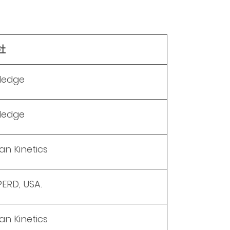
社
ledge
ledge
n Kinetics
ERD, USA.
n Kinetics