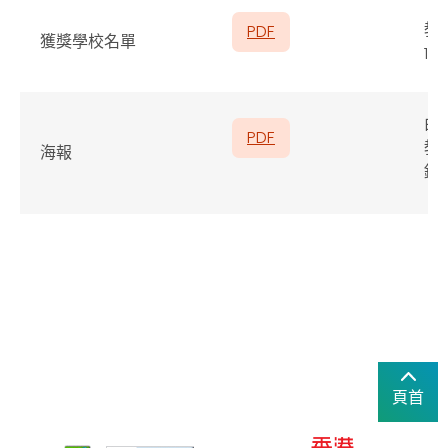
教
PDF
獲獎學校名單
10
由
PDF
教
海報
錄
頁首