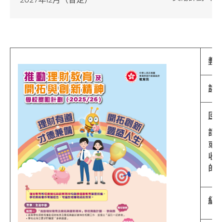
教育
詳
回
請
或
收
的
級