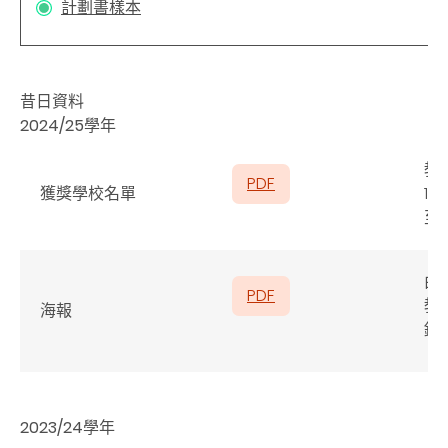
計劃書樣本
昔日資料
2024/25學年
教
PDF
獲獎學校名單
17
至
由
PDF
教
海報
錄
2023/24學年