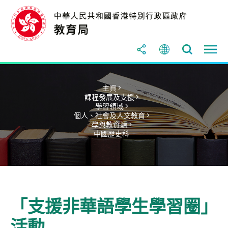
主頁 >
課程發展及支援 >
學習領域 >
個人、社會及人文教育 >
學與教資源 >
中國歷史科
「支援非華語學生學習圈」
活動