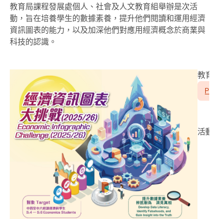
教育局課程發展處個人、社會及人文教育組
舉辦
是次活
動
，
旨在培養學生的數據素養，提升他們閱讀和運用經濟
資訊圖表的能力，以及加深他們對應用經濟概念於商業與
科技的認識。
教育局
PDF
活動詳