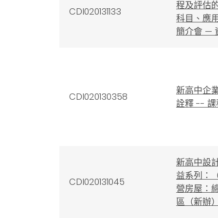
程及評估
CDI020131133
科目、應
簡介會 —
新高中企
CDI020130358
詮釋 --
新高中設
益系列：
CDI020131045
營房屋：
區（新辦