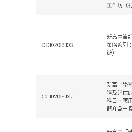
工作坊（
新高中資
CDI020131103
策略系列：
辦)
新高中學習
程及評估
CDI020131137
科目、應
簡介會— 