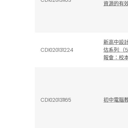
資源的有
新高中設
CDI020131224
估系列:（
報會：校
CDI020131165
初中電腦