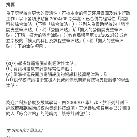
摘要
為了讓學校有更大的靈活性，可按本身的需要運用資源及減少行政
工作，以下各項津貼自 2004/05 學年起，已合併為經常性「資訊
科技綜合津貼」(下稱「綜合津貼」)，並列入為資助學校的「營辦
開支整筆津貼」(下稱「營辦津貼」)/「擴大的營辦開支整筆津
貼」(下稱「擴大的營辦津貼」) (教育局通函第 63/2026號) 或官
立學校的「擴大的科目及課程整筆津貼」(下稱「擴大的整筆津
貼」) 下的津貼項目：
(a) 小學多媒體電腦計劃經常性津貼；
(b) 資訊科技教育計劃經常性津貼；
(c) 供學校延長開放電腦設施的資訊科技獎勵津貼；及
(d) 供學校聘請技術支援人員或向供應商購買技術支援服務的現金
津貼。
為迎合科技發展及數碼學習，由 2006/07 學年起，於下列計劃下
經
政府撥款
採購的校內資訊科技設施，其保養維修費用亦已分階段
納入「綜合津貼」的範疇內。該等計劃包括：
由
2006/07
學年起