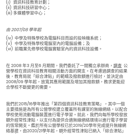
(i) 資訊科技教育計劃；
(ii) 資訊科技研習中心；
(iii) 多媒體學習中心；
由
2007/08
學年起
(iv) 中學及特殊學校為電腦科目而設的投映機系統；
(v) 中學及特殊學校電腦室內的電腦設備；及
(vi) 前職業先修學校電腦實驗室內的資訊科技設備。
在 2008 年3 月至6 月期間，我們委託了一間獨立承辦商，
調查
公
營學校在資訊科技教育相關活動方面的開支。在考慮過調查的結果
後，教育局就「綜合津貼」的範疇及撥款額進行檢討，並決定由
2008/09 學年起，放寬其應用範圍及增加其撥款額，務求更能迎
合學校不斷變更的需要。
我們於2015/16學年推出「第四個資訊科技教育策略」，其中一個
主要措施是為所有公營學校建立覆蓋所有課室的無線網絡，以配合
學校使用流動電腦裝置進行電子學習。就此，我們向每所學校發放
額外經常性津貼，以支付為提供合適無線網絡環境以進行電子學習
的恆常開支。鑑於所有公營學校已於2019/20學年完成提升無線網
絡基建，由2020/21學年起，額外經常性津貼已納入「綜合津貼」