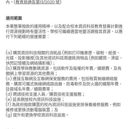
內。(
教育局通
告
第
13/2020
號
)
適用範圍
本著整筆撥款的運用精神，以及配合校本資訊科技教育發展計劃進
行資源規劃時有靈活性，學校可繼續適當地靈活調撥其資源，以應
付下列範疇的營運需要：
(a) 購買資訊科技相關的消耗品
(
例如打印機墨匣、碳粉、紙張、
光碟、投影機燈
)
及其他資訊科技周邊耗用物品 (例如聽筒、滑鼠、
快閃記憶體及網絡攝影機)；
(b) 購買學與教數碼資源，包括軟件及版權的年費／續期費，及有
關網上學習資源的其他費用；
(c) 連接互聯網及互聯網保安服務的費用，包括租賃無線網絡服
務、購買可攜式無線網絡路由器、防毒軟件及防火牆的續期年費、
註冊域名年費／續期費等；
(d) 聘請技術支援人員／購買技術支援服務；
(e) 延長開放校內資訊科技設施；
(f) 為政府撥款購置的校內資訊科技設施安排保養維修服務，例如
維修或更換流動電腦裝置；及
(g) 提升和更換學校資訊科技設施。