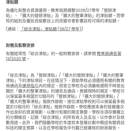
津貼額
為優化和整合資源運用，教育局將調整2026/27學年「營辦津
貼」、「擴大的營辦津貼」及「擴大的整筆津貼」的津貼額。而學
校的組別及獲批班級數目上的改變亦會影響該校可得的津貼額。
(連結：
「綜合津貼」津貼額
(26/27
學年
)
)
財務及監察安排
有關經常性「綜合津貼」的一般財務安排，請參閱
教育局通
告
第
13/2020
號
。
「綜合津貼」為「營辦津貼」/「擴大的營辦津貼」/「擴大的整筆
津貼」下的津貼項目。在這情況下，資助學校必須遵照有關的教育
局通函及
運用指引
內的規定，而官立學校亦必須嚴格遵照不時發出
關於「擴大的整筆津貼」的通告及通函。根據現時的規定，學校可
以保留最多相當於
12
個月的「營辦津貼」/「擴大的營辦津貼」/
「擴大的整筆津貼」撥款作餘款。按位津貼學校則可以保留最多相
當於
12
個月的「綜合津貼」撥款作餘款。學校應按本身的發展優次
作出良好的資源規劃，以應付有關的開支需要。學校亦須存備獨立
的分類帳目，記錄「綜合津貼」的所有收入及支出，以作會計及核
數用途。此外，我們鼓勵學校於年度校本發展計劃中概述有關資訊
科技的開支預算，以及在學校報告中刊載已經審核的財政報告。