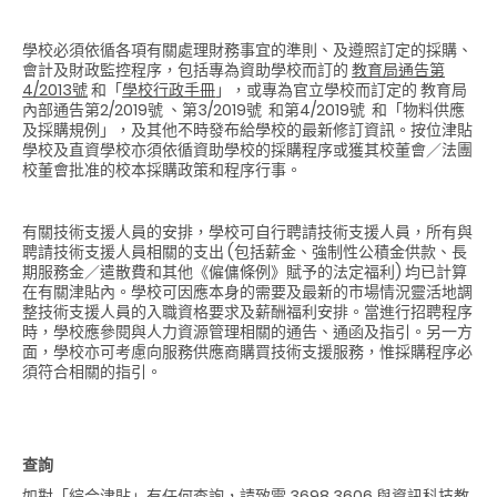
學校必須依循各項有關處理財務事宜的準則、及遵照訂定的採購、
會計及財政監控程序，包括專為資助學校而訂的
教育局通告第
4/2013
號
和「
學校行政手冊
」，或專為官立學校而訂定的 教育局
內部通告第2/2019號 、第3/2019號 和第4/2019號 和「物料供應
及採購規例」，及其他不時發布給學校的最新修訂資訊。按位津貼
學校及直資學校亦須依循資助學校的採購程序或獲其校董會／法團
校董會批准的校本採購政策和程序行事。
有關技術支援人員的安排，學校可自行聘請技術支援人員，所有與
聘請技術支援人員相關的支出 (包括薪金、強制性公積金供款、長
期服務金／遣散費和其他《僱傭條例》賦予的法定福利) 均已計算
在有關津貼內。學校可因應本身的需要及最新的市場情況靈活地調
整技術支援人員的入職資格要求及薪酬福利安排。當進行招聘程序
時，學校應參閱與人力資源管理相關的通告、通函及指引。另一方
面，學校亦可考慮向服務供應商購買技術支援服務，惟採購程序必
須符合相關的指引。
查詢
如對「綜合津貼」有任何查詢，請致電 3698 3606 與資訊科技教