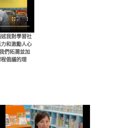
描述我對學習社
活力和激勵人心
，我們拓濶並加
課程倡議的理