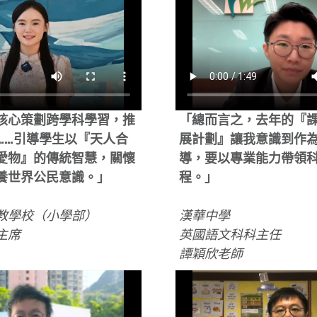
核心策劃跨學科學習，推
「總而言之，去年的『
……引導學生以『天人合
展計劃』讓我意識到作
愛物』的傳統智慧，關懷
導，要以專業能力帶領
養世界公民意識。」
程。」
教學校（小學部）
漢華中學
主席
英國語文科科主任
譚穎欣老師