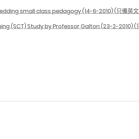
mbedding small class pedagogy (14-6-2010) (只備
hing (SCT) Study by Professor Galton (23-2-201