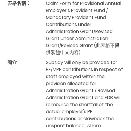
表格名稱：
Claim Form for Provisional Annual
Employer's Provident Fund /
Mandatory Provident Fund
Contributions under
Administration Grant/Revised
Grant under Administration
Grant/Revised Grant (此表格不提
供繁體中文内容)
簡介
Subsidy will only be provided for
PF/MPF contributions in respect of
staff employed within the
provision allocated for
Administration Grant / Revised
Administration Grant and EDB will
reimburse the shortfall of the
actual employer's PF
contributions or clawback the
unspent balance, where