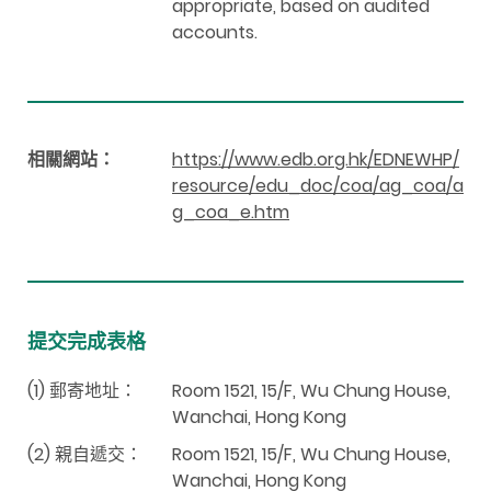
appropriate, based on audited
accounts.
相關網站：
https://www.edb.org.hk/EDNEWHP/
resource/edu_doc/coa/ag_coa/a
g_coa_e.htm
提交完成表格
(1) 郵寄地址：
Room 1521, 15/F, Wu Chung House,
Wanchai, Hong Kong
(2) 親自遞交：
Room 1521, 15/F, Wu Chung House,
Wanchai, Hong Kong