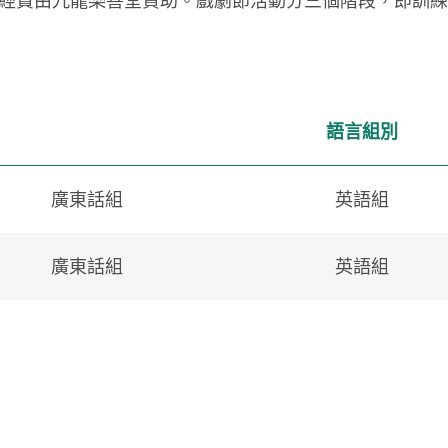
經費由九龍樂善堂資助。戲劇節活動分三個階段，即訓練
語言組別
廣東話組
英語組
廣東話組
英語組