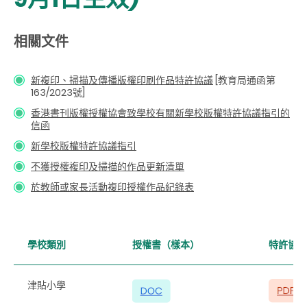
相關文件
新複印、掃描及傳播版權印刷作品特許協議
[教育局通函第
163/2023號]
香港書刊版權授權協會致學校有關新學校版權特許協議指引的
信函
新學校版權特許協議指引
不獲授權複印及掃描的作品更新清單
於教師或家長活動複印授權作品紀錄表
學校類別
授權書（樣本）
特許協議
津貼小學