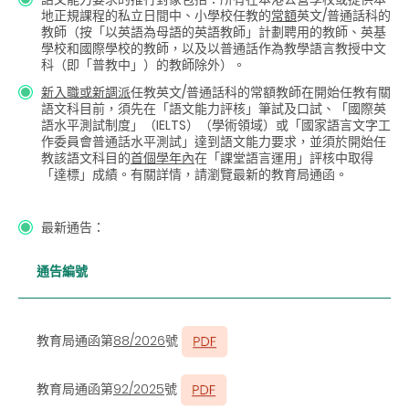
地正規課程的私立日間中、小學校任教的
常額
英文/
普通話科的
教師（按「以英語為母語的英語教師」計劃聘用的教師、英基
學校和國際學校的教師，以及以普通話作為教學語言教授中文
科（即「普教中」）的教師除外）。
新入職或新調派
任教英文/
普通話科的常額教師在開始任教有關
語文科目前，
須先在「語文能力評核」筆試及口試、「國際英
語水平測試制度」（IELTS
）（學術領域）或「國家語言文字工
作委員會普通話水平測試」
達到語文能力要求，並須於開始任
教該語文科目的
首個學年內
在
「課堂語言運用」評核中取得
「達標」成績。有關詳情，請瀏覽最新的教育局通函。
最新通告：
通告編號
教育局通函第
88/2026
號
教育局通函第
92/2025
號