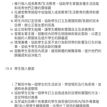
推行個人成長教育/生活教育，協助學生掌握各種生活技能
和培育他們正確的價值觀
在課堂教學過程中加強個人成長教育/生活教育的應用和實
踐元素
師生共同訂定班規，協助學生訂立及實踐短期/長期的班本
目標，樹立正面友愛的班風
設立班制學生組織，讓學生體驗和實踐自主及承擔責任
發展友輩支援，鼓勵班內同學互相接納和彼此幫助，以建立
和諧的人際關係及提升學生的歸屬感
情理兼備，協助學生反思不良行為對同學的影響及衍生的後
果，並給予學生改過自新的機會
鼓勵學生善用班內資源，運用群體的解難策略，提升他們的
歸屬感和自決能力
1.5.4 學生個人層面
了解班中每一個學生的生活狀況、學習情形及行為表現，並
適時地表達關懷
協助學生在每一個學年訂立自我成長的目標和實踐的方法，
並定時檢討進展
及早識別及轉介有需要的學生接受適切的校內/校外專業服
務(如小學學生輔導服務、中學社工提供的輔導服務