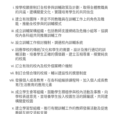
按學校願景制訂全校參與訓輔政策及計劃，取得全體教職員
的共識，建構關愛文化，實踐培育學生的共同信念
建立有效團隊，界定不同教職員在訓輔工作上的角色及職
能，推動全校參與的訓輔模式
成立訓輔架構組織，包括教師支援網絡及危機小組等，協調
校內各科組共同推展訓輔工作
設立訓輔工作檢討機制，調適校內訓輔系統
因應學校的傳統/文化和學生的需要，設計及推行適切的訓
輔活動，培養學生正確的價值觀，建立互相尊重，樸實純良
的校風
訂立有效的校內及校外個案轉介機制
制訂合情合理的校規，輔以建設性的獎懲制度
發展個人成長教育，在各科組編排課程時，加入個人成長教
育/生活教育的應用元素
成立學生會等組織，鼓勵學生積極參與校內活動及事務，向
學校表達意見，並培養學生投入校園生活的歸屬感，共同建
構關愛校園
建立學習型組織，推行有關訓輔工作的教師發展活動及促進
教師互相交流和支援