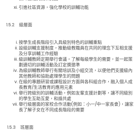
引進社區資源，強化學校的訓輔功能
1.5.2 級層面
按學生成長階段引入具級別特色的訓輔重點
設級訓輔支援制度，推動級教職員在共同的理念下互相支援
及分享訓輔工作經驗
級訓輔教師定期舉行會議，了解每級學生的需要，並一起策
劃適切的訓輔活動及訂定獎懲準
為級訓輔教師舉行有關培訓及小組交流，以便他們支援級內
其他教師和協助處理學生的問題
在級的專題研習或課程設計方面與各科組合作，融入個人成
長教育/生活教育的應用元素
舉行跨級別的訓輔活動，例如友輩支援計劃等，讓不同級別
的學生互助互愛，和諧共處
舉行級層面的家校合作活動(例如：小一/中一家長會)，讓家
長了解子女在不同成長階段的需要
1.5.3 班層面