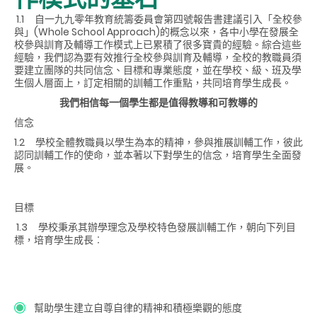
1.1 自一九九零年教育統籌委員會第四號報告書建議引入「全校參
與」(Whole School Approach)的概念以來，各中小學在發展全
校參與訓育及輔導工作模式上已累積了很多寶貴的經驗。綜合這些
經驗，我們認為要有效推行全校參與訓育及輔導，全校的教職員須
要建立團隊的共同信念、目標和專業態度，並在學校、級、班及學
生個人層面上，訂定相關的訓輔工作重點，共同培育學生成長。
我們相信每一個學生都是值得教導和可教導的
信念
1.2 學校全體教職員以學生為本的精神，參與推展訓輔工作，彼此
認同訓輔工作的使命，並本著以下對學生的信念，培育學生全面發
展。
目標
1.3 學校秉承其辦學理念及學校特色發展訓輔工作，朝向下列目
標，培育學生成長︰
幫助學生建立自尊自律的精神和積極樂觀的態度