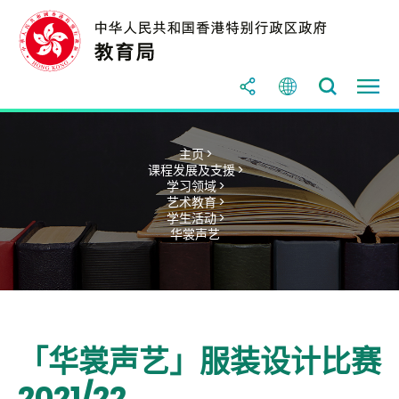
主页 >
课程发展及支援 >
学习领域 >
艺术教育 >
学生活动 >
华裳声艺
「华裳声艺」服装设计比赛
2021/22