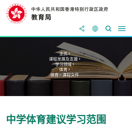
主页 >
课程发展及支援 >
学习领域 >
体育 >
体育 - 课程文件
中学体育建议学习范围