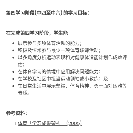
第四学习阶段
(
中四至中六
)
的学习目标：
在完成第四学习阶段，学生能
展示参与多项体育活动的能力；
积极及恒常参与最少一项体育联课活动；
以多角度分析运动表现和对健康体适能计划作成效评
估；
在体育学习的情境中应用解决问题能力；
在学校及社区中担当运动领袖或小教练；及
在日常生活中展示坚毅、体育精神、勇于面对困难等
素质。
参考资料：
体育「学习成果架构」 (2005)