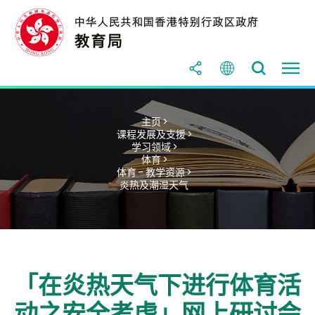
主页 >
课程发展及支援 >
学习领域 >
体育 >
体育 - 教学资源 >
炎热及潮湿天气
「在炎热天气下进行体育活
动之安全考虑」网上研讨会