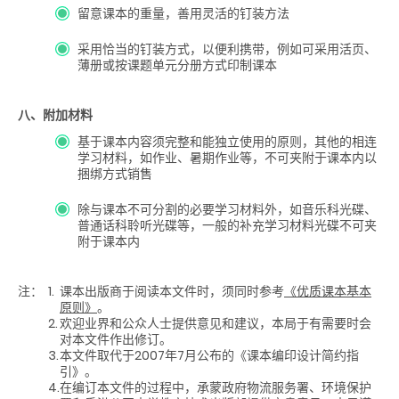
留意课本的重量，善用灵活的钉装方法
采用恰当的钉装方式，以便利携带，例如可采用活页、
薄册或按课题单元分册方式印制课本
八、附加材料
基于课本内容须完整和能独立使用的原则，其他的相连
学习材料，如作业、暑期作业等，不可夹附于课本内以
捆绑方式销售
除与课本不可分割的必要学习材料外，如音乐科光碟、
普通话科聆听光碟等，一般的补充学习材料光碟不可夹
附于课本内
注：
1.
课本出版商于阅读本文件时，须同时参考
《优质课本基本
原则》
。
2.
欢迎业界和公众人士提供意见和建议，本局于有需要时会
对本文件作出修订。
3.
本文件取代于2007年7月公布的《课本编印设计简约指
引》。
4.
在编订本文件的过程中，承蒙政府物流服务署、环境保护