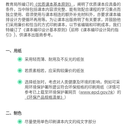
教育局所编订的
《优质课本基本原则》
，阐明了优质课本应具备的
条件，当中除包括课本内容须完整、能有效配合课程的学习重点而
独立使用、毋须使用与课本相连的额外补充材料外，亦要求课本编
排设计方便循环再用等。为让课本出版商明了有关要求，并鼓励他
们采用廉价和恰当的方式印刷课本，以节省编辑和印刷成本，我们
特编订了《课本编印设计基本原则》(前称《课本编印设计简约指
引》)，供课本出版商参考。
一、用纸
采用轻而薄、耐用及不反光的纸张
若质素相若，应采购较廉价的纸张
选择纸张时，考虑对人类健康及环境的影响，例如可采
用环境保护署所建议符合环保规格的印刷用纸（详情可
参考已上载至环境保护署网页（
www.epd.gov.hk
）的
《环保产品规格清单》
）
二、制色
尽量使用单色印刷课本内文的纯文字部分