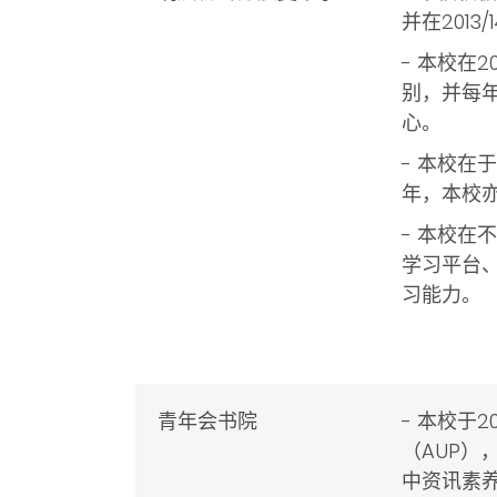
并在201
- 本校在
别
，并每
心。
- 本校在
年，本校
- 本校
学习平台
习能力。
青年会书院
- 本校于
（AUP
中资讯素