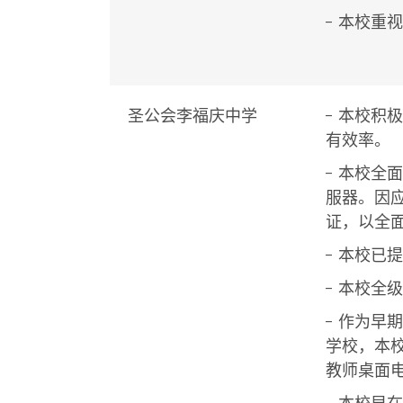
- 本校
圣公会李福庆中学
- 本校
有效率。
- 本校
服器。因应
证，
以全
- 本校
- 本校
- 作为早期采
学校，本校于2
教师桌面