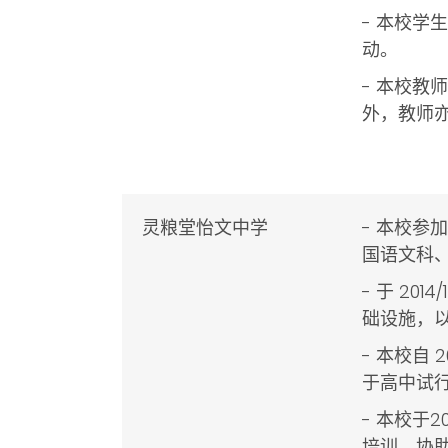
- 本校
动。
- 本校
外，教师
灵粮堂怡文中学
- 本校参加
国语文科
- 于 2
础设施，
- 本校自
于高中试
- 本校于
培训，协