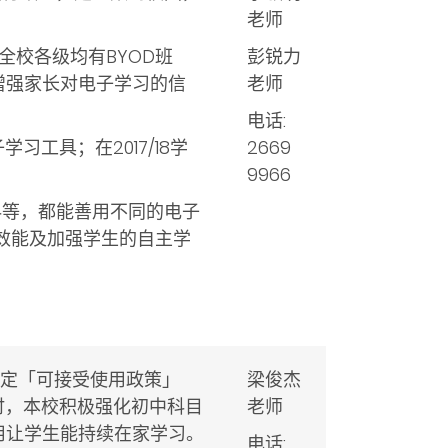
老师
今全校各级均有BYOD
班
彭锐力
增强家长对电子学习的信
老师
电话:
习工具；在2017/18学
2669
9966
科等，都能善用不同的电子
效能及加强学生的自主学
，并订定「可接受使用政策」
梁俊杰
时，本校积极强化初中科目
老师
用让学生能持续在家学习。
电话: