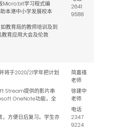
icro:bit学习程式编
2641
协助本港中小学发展校本
9588
，如教育局的教师培训及到
机教育应用大会及伦敦
并将于2020/21学年把计划
简嘉禧
老师
 Stream提供的影片串
徐建中
oft OneNote功能，全
老师
电话:
元素，方便日后复习。学生亦
2347
9224