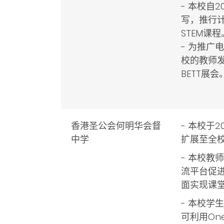
- 本校自2
写，推行
STEM课程
- 为推
校的教师
BETT展会
香港圣公会何明华会督
- 本校于2
中学
扩展至全
- 本校教
流平台促进自
面实现课
- 本校学
可利用On