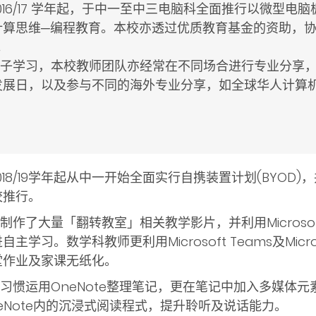
016/17 学年起，于中一至中三电脑科全面推行以微型电脑板M
计算思维─编程教育。本校亦透过优质教育基金的资助，
。
广电子学习，本校教师团队亦经常在不同场合进行专业分享
发展日，以及参与不同的海外专业分享，如全球华人计算
。
018/19学年起从中一开始全面实行自携装置计划(BYOD)，
校推行。
师制作了大量「翻转教室」相关教学影片，并利用Microsoft
主学习。数学科教师更利用Microsoft Teams及Micros
堂作业及家课无纸化。
生习惯运用OneNote整理笔记，更在笔记中加入多媒体
eNote内的沉浸式阅读程式，提升聆听及说话能力。