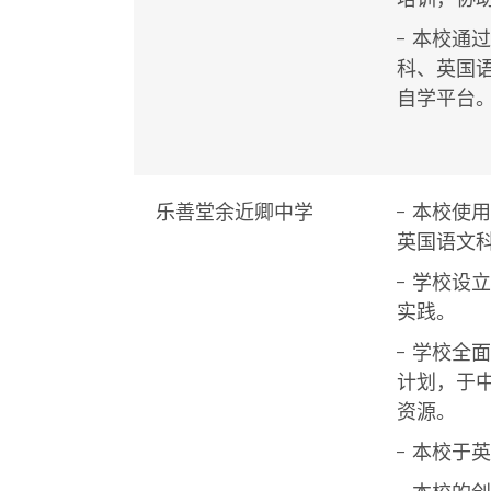
- 本校通
科、英国语
自学平台
乐善堂余近卿中学
- 本校
英国语文
- 学校
实践。
- 学校全
计划，于
资源。
- 本校