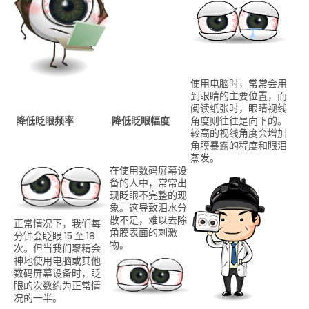
使用电脑时，常常会用
到眼睛的主要位置，而
阅读纸张时，眼睛视线
降低眨眼频率
降低眨眼幅度
角度则往往是向下的。
较高的视线角度会增加
角膜暴露的程度和眼泪
蒸发。
在使用数码屏幕设
备的人中，常常出
现眨眼不完整的现
象。这导致泪水分
散不足，难以去除
正常情况下，我们每
角膜表面的刺激
分钟会眨眼 15 至 18
物。
次。但当我们聚精会
神地使用电脑或其他
数码屏幕设备时，眨
眼的次数约为正常情
况的一半。