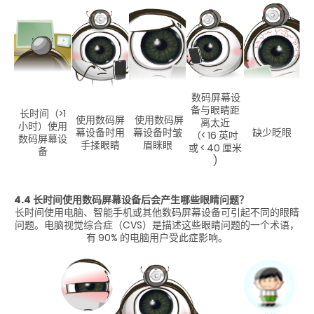
数码屏幕设
备与眼睛距
长时间（>1
使用数码屏
使用数码屏
离太近
小时）使用
幕设备时用
幕设备时皱
缺少眨眼
（< 16 英吋
数码屏幕设
手揉眼睛
眉眯眼
或 < 40 厘米
备
)
4.4 长时间使用数码屏幕设备后会产生哪些眼睛问题？
长时间使用电脑、智能手机或其他数码屏幕设备可引起不同的眼睛
问题。电脑视觉综合症（CVS）是描述这些眼睛问题的一个术语，
有 90% 的电脑用户受此症影响。