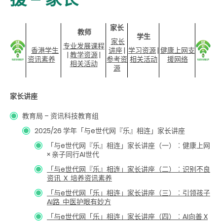
家长
教师
学生
家长
专业发展课程
香港学生
讲座
|
学习资源
|
健康上网支
|
教学资源
|
资讯素养
参考资
相关活动
援网络
相关活动
源
家长讲座
教育局 – 资讯科技教育组
2025/26 学年「与e世代网『乐』相连」家长讲座
「与e世代网『乐』相连」家长讲座（一）︰健康上网
× 亲子同行AI世代
「与e世代网『乐』相连
」
家长讲座（二）︰识别不良
资讯 X 培养资讯素养
「与e世代网「乐」相连
」
家长讲座（三）︰引领孩子
AI路 中医护眼有妙方
「与e世代网「乐」相连
」
家长讲座（四）︰AI向善 X