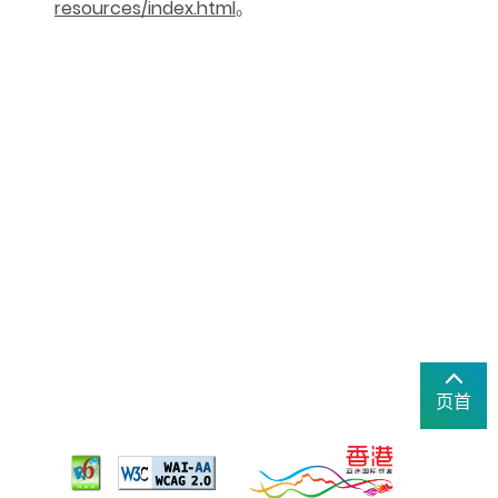
resources/index.html
。
页首