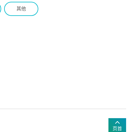
其他
页首