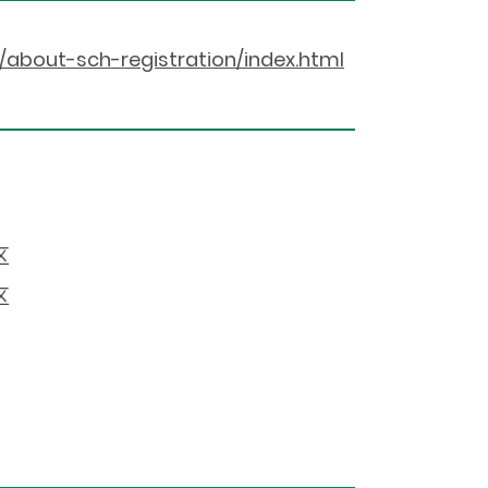
/about-sch-registration/index.html
区
区