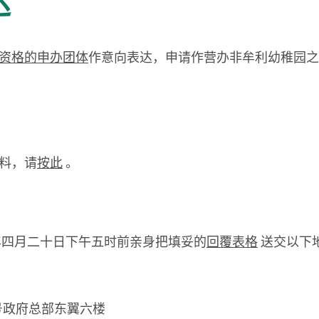
达
资格的申办团体
作意向表达，申请作营办非牟利幼稚园之
。
料，请
按此
。
年四月二十日下午五时前亲身
把填妥的
回覆表格
送交以下
总部东翼六楼