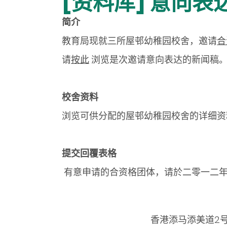
[资料库] 意向表
简介
教育局现就三所屋邨幼稚园校舍，邀请
合
请
按此
浏览是次邀请意向表达的新闻稿
校舍资料
浏览可供分配的屋邨幼稚园校舍的详细资
提交回覆表格
有意申请的合资格团体，请於
二零一二
香港添马添美道2号政府