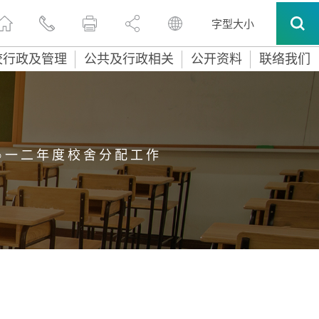
字型大小
校行政及管理
公共及行政相关
公开资料
联络我们
○ 一 二 年 度 校 舍 分 配 工 作