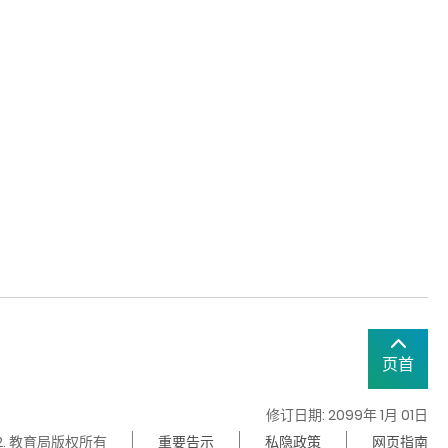
页首
修订日期: 2099年 1月 01日
22. 教育局版权所有
重要告示
私隐政策
网页指南