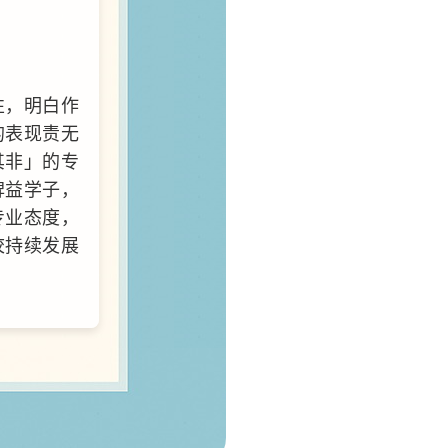
性，明白作
的表现责无
其非」的专
裨益学子，
专业态度，
校持续发展