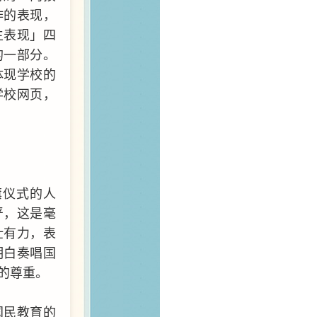
作的表现，
生表现」四
的一部分。
体现学校的
学校网页，
旗仪式的人
严，这是毫
壮有力，表
明白奏唱国
的尊重。
国民教育的