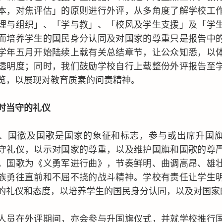
本，对焦评估」的原则进行外评，从多角度了解学校工
理与组织」、「学与教」、「校风及学生支援」及「学
而培养学生的国民身分认同及对国家的尊重只是报告中
学年五月开始陆续上载有关总结章节，让公众知悉，以
透明度；同时，我们鼓励学校自行上载整份外评报告至
览，以展现对教育质素的问责精神。
时当守的礼仪
、国徽及国歌是国家的象征和标志，参与或出席升国
守礼仪，以示对国家的尊重，以及维护国旗和国歌的尊
。国歌为《义勇军进行曲》，节奏鲜明、曲调高昂、雄
族勇往直前和不屈不挠的战斗精神。学校有责任让学生
的礼仪和态度，以培养学生的国民身分认同，以及对国家
在外评期间，亦会参与升国旗仪式，并就学校推行