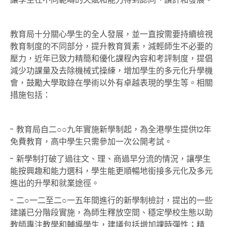
教育局十分關心學生的全人發展，並一直按需要持續檢視
教育制度的不同部分，提升教育質素，減輕師生不必要的
壓力，近年已致力精簡和優化課程內容和考評制度，提倡
減少功課量及去除機械式操練，增加學生的多元化升學機
會，鼓勵大學取錄在學術以外有卓越表現的學生等。相關
措施包括：
- 教育局自二○○九年實施新學制起，為全港學生提供12年
免費教育，高中學生只需參加一次公開考試。
- 新學制打破了過往文、理、商過早分流的情況，讓學生
能按興趣和能力選科，學生能更順暢地銜接多元化及多元
進出的升學和就業途徑。
- 二○一二至二○一五年間進行的新學制檢討，提出的一些
建議已分階段實施，為師生釋放空間、穩定學校生態以助
教師專注教學和輔導學生，建議包括增加課時彈性；精