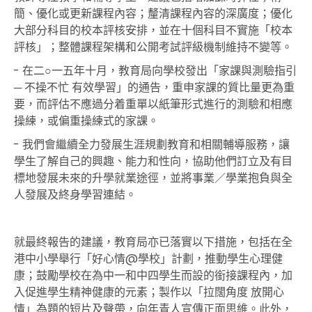
簡、優化或更新課程內容；釐清課程內容的深廣度；優化
大部分科目的校本評核安排，並在十個科目不實施「校本
評核」；整體課程架構和公開考試評級機制維持不變等。
- 在二○一五年十月，教育局向學校發出「家課與測驗指引
─ 不操不忙 有效學習」的通告，重申家課的質比量更為重
要，而評估不應過分着重單以紙筆形式進行的測驗和相應
操練，或偏重操練式的家課。
- 我們會繼續全力發展生涯規劃教育和相關輔導服務，讓
學生了解自己的興趣、能力和性向，協助他們訂立及有目
標地發展未來的升學就業途徑，並將事業／學業抱負與全
人發展及終身學習連結。
就最終報告的建議，教育局亦已落實以下措施，包括在全
港中小學舉行「好心情@學校」計劃，推動學生心理健
康；鼓勵學校在為中一和中四學生而設的銜接課程內，加
入促進學生精神健康的元素；製作以「拉闊角度 放開心
情」為題的短片及聲帶，向年青人宣傳正面思維。此外，