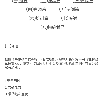
(一)引言
(二)理念篇
(三)實踐篇
(四)資源篇
(五)示例篇
(六)培訓篇
(七)鳴謝
(八)聯絡我們
(一 )
引言
根據《基礎教育課程指引-各展所能、發揮所長》第一冊《課程改
革概覽-反思優勢、發揮所長》中提及課程架構由三個互有關連的
部分組成：
1. 學習領域
2. 共通能力
3. 價值觀和態度