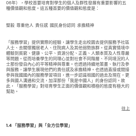
06年），學校首要培育對學生的個人及群性發展有重要影響的五
種價值觀和態度。這五種首要的價值觀和態度是：
堅毅 尊重他人 責任感 國民身份認同 承擔精神
「服務學習」提供實際的經驗，讓學生走出校園去提供服務予社區
人士、去關懷獨居老人、住院病人及其他弱勢族群。從真實情境中
體驗到貧窮、健康、公平、資源分配、正義、人類本質及人性尊嚴
等問題。從而培養學生的同理心並對社會不同階層、不同境況的人
士那份發自內心的平等精神與尊重。也透過持續地策畫、執行及參
與服務，讓學生展現他們的責任感及承擔精神。也透過直接或間接
參與我國國內的服務學習項目，進一步認識祖國的過去及現在，更
多與國人溝通和交流，加深那份「我是中國人」的身份認同。故
此，「服務學習」對培育學生正面的價值觀和積極的態度有極大的
幫助。
往上
1.4 「服務學習」與「全方位學習」