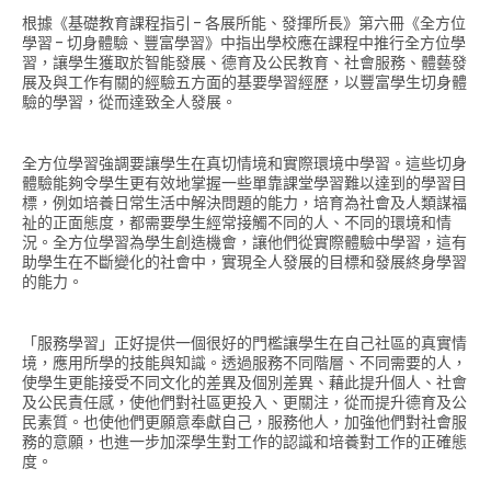
根據《基礎教育課程指引 - 各展所能、發揮所長》第六冊《全方位
學習 - 切身體驗、豐富學習》中指出學校應在課程中推行全方位學
習，讓學生獲取於智能發展、德育及公民教育、社會服務、體藝發
展及與工作有關的經驗五方面的基要學習經歷，以豐富學生切身體
驗的學習，從而達致全人發展。
全方位學習強調要讓學生在真切情境和實際環境中學習。這些切身
體驗能夠令學生更有效地掌握一些單靠課堂學習難以達到的學習目
標，例如培養日常生活中解決問題的能力，培育為社會及人類謀福
祉的正面態度，都需要學生經常接觸不同的人、不同的環境和情
況。全方位學習為學生創造機會，讓他們從實際體驗中學習，這有
助學生在不斷變化的社會中，實現全人發展的目標和發展終身學習
的能力。
「服務學習」正好提供一個很好的門檻讓學生在自己社區的真實情
境，應用所學的技能與知識。透過服務不同階層、不同需要的人，
使學生更能接受不同文化的差異及個別差異、藉此提升個人、社會
及公民責任感，使他們對社區更投入、更關注，從而提升德育及公
民素質。也使他們更願意奉獻自己，服務他人，加強他們對社會服
務的意願，也進一步加深學生對工作的認識和培養對工作的正確態
度。