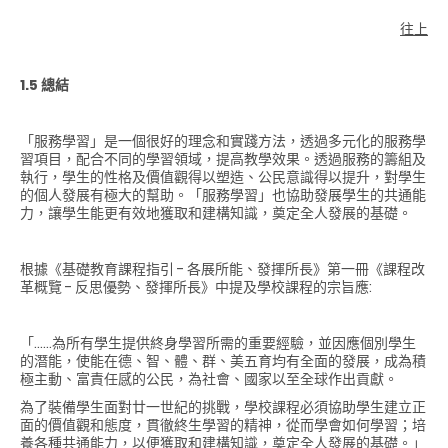
往上
1.5 總結
「服務學習」是一個很好的理念和實踐方法，透過多元化的服務學
習項目，配合不同的學習領域，提高教學效果。透過服務的籌組及
執行，學生的性格及價值觀得以塑造、公民意識得以提升，對學生
的個人發展有極大的幫助。「服務學習」也協助發展學生的共通能
力，讓學生能更有效地獲取和建構知識，奠定全人發展的基礎。
根據《基礎教育課程指引 - 各展所能、發揮所長》第一冊《課程改
革概覽 - 反思優勢、發揮所長》中提及學校課程的宗旨應:
「……為所有學生提供終身學習所需的重要經驗，並因應個別學生
的潛能，使能在德、智、體、群、美五育均有全面的發展，成為積
極主動、富責任感的公民，為社會、國家以至全球作出貢獻。
為了裝備學生面對廿一世紀的挑戰，學校課程必須協助學生建立正
面的價值觀和態度，貫徹終生學習的精神，從而學會如何學習；培
養各種共通能力，以便獲取和建構知識，奠定全人發展的基礎。」