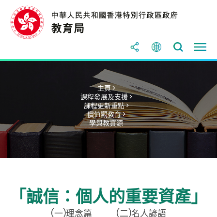
主頁 >
課程發展及支援 >
課程更新重點 >
價值觀教育 >
學與教資源
「誠信：個人的重要資產」
(一)理念篇
(二)名人諺語