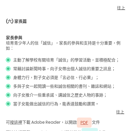
往上
(六) 家長篇
家長參與
培育青少年人的信「誠信」，家長的參與和支持是十分重要，例
如：
主動了解學校有關培育「誠信」的學習活動，並積極配合；
常藉討論新聞時事，向子女帶出個人誠信的重要之訊息；
身體力行，對子女必須是「言必信、行必果」；
多與子女一起閱讀一些和誠信相關的書刊、雜誌和網站；
向子女推介一些重承諾、講誠信之歷史人物的事跡；
當子女能做出誠信的行為，能表達鼓勵和讚賞。
往上
可
按這裡
下載 Adobe Reader，以開啟
文件