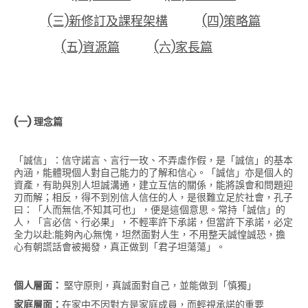
(三)新修訂及課程架構
(四)策略篇
(五)資源篇
(六)家長篇
(一)
理念篇
「誠信」：信守諾言、言行一玫、不弄虛作假，是「誠信」的基本
內涵，能體現個人對自己能力的了解和信心。「誠信」亦是個人的
資產，有助與別人坦誠溝通，建立互信的關係，能將誤會和問題迎
刃而解；相反，得不到別信人信任的人，是很難立足於社會，孔子
曰：「人而無信,不知其可也」，便是這個意思。常持「誠信」的
人，「言必信、行必果」，不輕率許下承諾，但當許下承諾，必定
全力以赴;能夠內心無愧，坦然面對人生，不用整天誠惶誠恐，擔
心有朝謊話會被揭發，真正做到「君子坦蕩蕩」。
個人層面：
堅守原則，真誠面對自己，並能做到「慎獨」
家庭層面：
在家中不因對方是家庭成員，而輕視承諾的重要