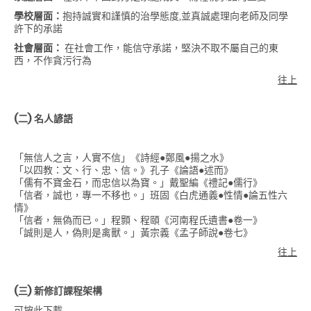
學校層面：
抱持誠實和謹慎的治學態度,並真誠處理向老師及同學
許下的承諾
社會層面：
在社會工作，能信守承諾，堅決不取不屬自己的東
西，不作貪污行為
往上
(二)
名人諺語
「無信人之言，人實不信」《詩經●鄭風●揚之水》
「以四教：文、行、忠、信。》孔子《論語●述而》
「儒有不寶金石，而忠信以為寶。」戴聖編《禮記●儒行》
「信者，誠也，專一不移也。」班固《白虎通義●性情●論五性六
情》
「信者，無偽而已。」程顥、程頤《河南程氏遺書●卷一》
「誠則是人，偽則是禽獸。」黃宗義《孟子師說●卷七》
往上
(三)
新修訂課程架構
可按此下載