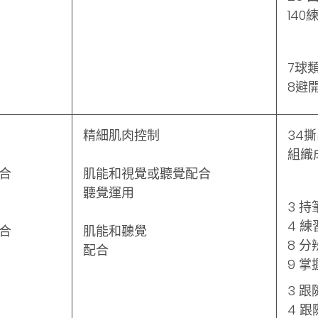
140
7球
8避
精細肌肉控制
34
組織
合
肌能和視覺或聽覺配合
聽覺運用
3 
4 
合
肌能和聽覺
8 
配合
9 
3 
4 