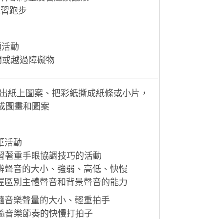
練習跑步
類活動
開或越過障礙物
撕出紙上圖案、把彩紙撕成紙條或小片，
成圖畫和圖案
持筆活動
練習著重手眼協調技巧的活動
分辨聲音的大小、強弱、高低、快慢
掌握區別主體聲音和背景聲音的能力
跟隨音樂聲量的大小、輕重拍手
跟隨音樂節奏的快慢打拍子