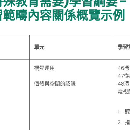
教育需要)學習綱要 - 
習範疇內容關係概覽示例
單元
學習
視覺運用
46
47
個體與空間的認識
48
電視
聽
指