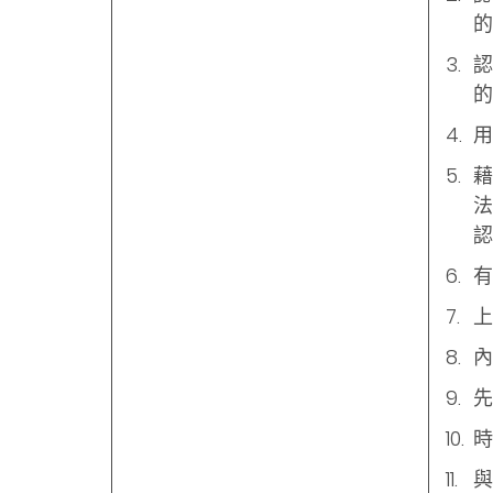
的
認
的
用
藉
法
認
有
上
內
先
時
與