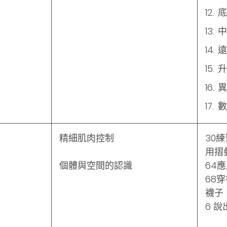
底
中
遠
升
異
數
精細肌肉控制
30
用摺
個體與空間的認識
64
68
襪子
6 