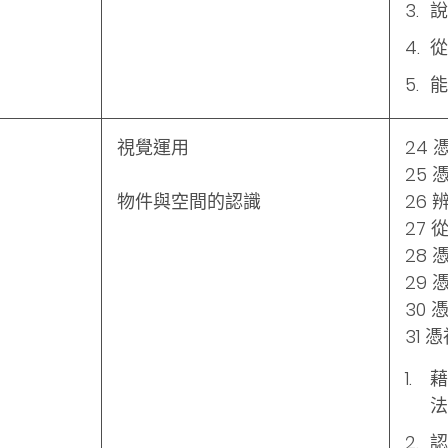
說
從
能
視覺運用
24
25
物件與空間的認識
26
27
28
29
30
31
藉
法
認