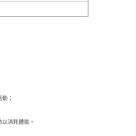
。
活動；
動以消耗體能。