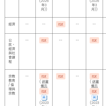
(2026
(2026
年3
年3
月))
月))
經濟
--
--
--
--
公
--
--
--
民、
經濟
與社
會課
程
宗教
--
--
教育
(
送審
(
送審
/ 倫
備忘
備忘
理與
宗教
(2023
(2023