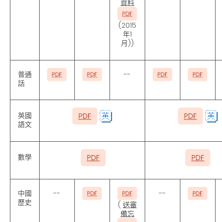
資料
(2015
年1
月))
普通
--
話
英國
語文
數學
中國
--
--
歷史
(
送審
備忘