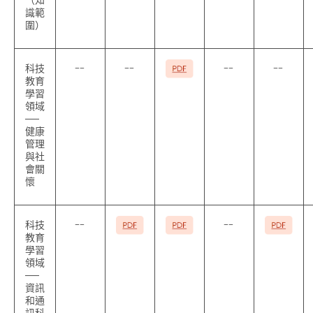
識範
圍）
科技
--
--
--
--
教育
學習
領域
──
健康
管理
與社
會關
懷
科技
--
--
教育
學習
領域
──
資訊
和通
訊科