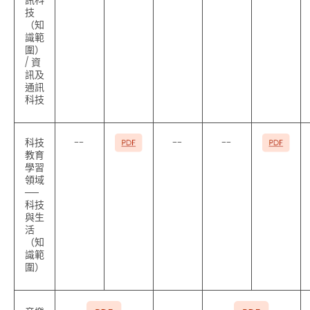
技
（知
識範
圍）
/ 資
訊及
通訊
科技
科技
--
--
--
教育
學習
領域
──
科技
與生
活
（知
識範
圍）