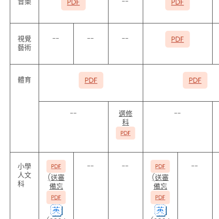
音樂
--
視覺
--
--
--
藝術
體育
--
選修
--
科
小學
--
--
--
人文
(送審
(送審
科
備忘
備忘