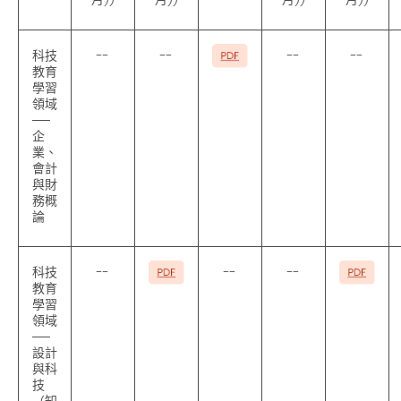
科技
--
--
--
--
教育
學習
領域
──
企
業、
會計
與財
務概
論
科技
--
--
--
教育
學習
領域
──
設計
與科
技
（知