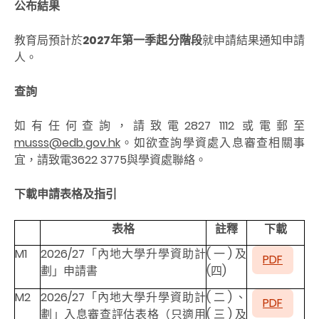
公布結
果
教育局預計於
2027年第一季起分階段
就申請結果通知申請
人。
查詢
如有任何查詢，請致電2827 1112 或電郵至
musss@edb.gov.hk
。如欲查詢學資處入息審查相關事
宜，請致電3622 3775與學資處聯絡。
下載
申請表格及指引
表格
註釋
下載
M1
2026/27「內地大學升學資助計
(一)及
PDF
劃」申請書
(四)
M2
2026/27「內地大學升學資助計
(二)、
PDF
劃」入息審查評估表格（只適用
(三)及