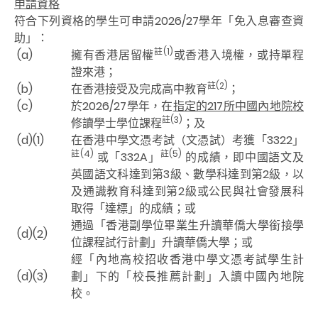
申請資格
符合下列資格的學生可申請2026/27學年「免入息審查資
助」：
註(1)
(a)
擁有香港居留權
或香港入境權，或持單程
證來港；
註(2)
(b)
在香港接受及完成高中教育
；
(c)
於2026/27學年，在
指定的217所中國內地院校
註(3)
修讀學士學位課程
；及
(d)(1)
在香港中學文憑考試（文憑試）考獲「3322」
註(4)
註(5)
或「332A」
的成績，即中國語文及
英國語文科達到第3級、數學科達到第2級，以
及通識教育科達到第2級或公民與社會發展科
取得「達標」的成績；或
通過「香港副學位畢業生升讀華僑大學銜接學
(d)(2)
位課程試行計劃」升讀華僑大學；或
經「內地高校招收香港中學文憑考試學生計
(d)(3)
劃」下的「校長推薦計劃」入讀中國內地院
校。