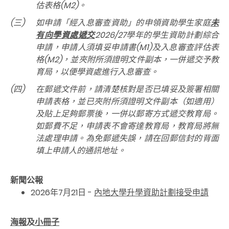
估表格(M2)。
(三)
如申請「經入息審查資助」的申領資助學生家庭
未
有向學資處遞交
2026/27學年的學生資助計劃綜合
申請，申請人須填妥申請書(M1)及入息審查評估表
格(M2)，並夾附所須證明文件副本，一併遞交予教
育局，以便學資處進行入息審查。
(四)
在郵遞文件前，請清楚核對是否已填妥及簽署相關
申請表格，並已夾附所須證明文件副本（如適用）
及貼上足夠郵票後，一併以郵寄方式遞交教育局。
如郵費不足，申請表不會寄達教育局，教育局將無
法處理申請。為免郵遞失誤，請在回郵信封的背面
填上申請人的通訊地址。
新聞公報
2026年7月21日 -
內地大學升學資助計劃接受申請
海報
及
小冊子