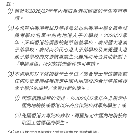
註﹕
(1)
預計於
2026/27
學年內獲取香港居留權的學生亦可申
請。
(2)
亦涵蓋由香港考試及評核局公布的香港中學文憑考試
與考學校名單中的內地港人子弟學校。2026/27學
年，深圳香港培僑書院龍華信義學校、廣州暨大港澳
子弟學校、廣州南沙民心港人子弟學校及東莞暨大港
澳子弟學校的文憑試畢業生只要同時符合資助計劃下
「申請資格」所列的其他條件亦可申請。
(3)
不適用於以下修讀雙學士學位／聯合學士學位課程或
任何於畢業時將獲指定中國內地院校的合作院校頒授
學士學位的課程／學習計劃的學生：
(i)
因應相關課程的安排，於2026/27學年在非指定中
國內地院校或香港以外的合作院校就學的學生；或
(ii)
先獲香港大專院校錄取，再獲指定中國內地院校錄
取至上述課程的學生。
(4)
適用於
2023
年或以前獲取的文憑試成績。