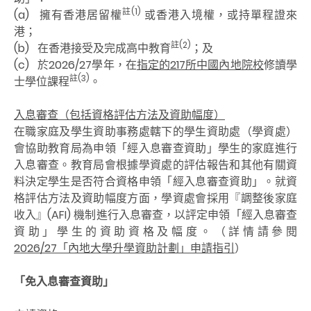
註(1)
(a) 擁有香港居留權
或香港入境權，或持單程證來
港；
註(2)
(b) 在香港接受及完成高中教育
；及
(c) 於2026/27學年，在
指定的217所中國內地院校
修讀學
註(3)
士學位課程
。
入息審查（包括資格評估方法及資助幅度）
在職家庭及學生資助事務處轄下的學生資助處（學資處）
會協助教育局為申領「經入息審查資助」學生的家庭進行
入息審查。教育局會根據學資處的評估報告和其他有關資
料決定學生是否符合資格申領「經入息審查資助」。就資
格評估方法及資助幅度方面，學資處會採用『調整後家庭
收入』(AFI) 機制進行入息審查，以評定申領「經入息審查
資助」學生的資助資格及幅度。（詳情請參閱
2026/27「內地大學升學資助計劃」申請指引
）
「免入息審查資助」