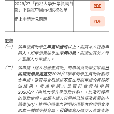
2026/27「內地大學升學資助計
PDF
劃」下指定中國內地院校名單
網上申請常見問題
PDF
註釋
(一)
如申領資助學生
年滿
18歲
或以上，則其本人視為申
請人。如申領資助學生
未滿
18歲
，則須由其父／母
／監護人作申請人。
(二)
如申請「經入息審查資助」的申領資助學生家庭
已
同時向學資處遞交
2026/27學年的學生資助計劃綜
合申請，教育局會根據該家庭在有關申請的資格評
估結果，考慮申請人是否符合資格申請
2026/27「內地大學升學資助計劃」，以及可獲得
的資助金額。此類申請人只需將已填妥及簽署的申
請書(M1)，連同申請書內列明必須提供的證明文件
副本一併遞交教育局，
毋須
填寫及遞交入息審查評