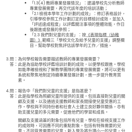
「1.3(4) 教師專業發展情況」：建議學校先分析教師
專業發展需要，再交代該年度的培訓活動；
「2.1 檢視本學年工作計劃的成效」：修訂表格設計，
引導學校參照工作計劃訂定的目標檢討成效，並加入
「評述達成程度」以評鑑關注事項的整體效能，作日
後跟進或發展的參照；
「2.3 我們對兒童的支援」：按
《表現指標（幼稚
園）》
範疇三「學校文化及給予兒童的支援」調整欄
目，幫助學校對焦評估該學年的工作／措施。
3.
問：
為何學校報告需要描述教師的專業發展需要？
答：
此是為協助學校評鑑培訓計劃的成效，以便學校跟進。學校
如能準確檢視和了解教學團隊的專業發展需要，將可以更有
系統和聚焦地制定持續專業發展計劃，進一步提升教育質
素。
4.
問：
報告中「我們對兒童的支援」是指甚麼？
答：
此是指學校為照顧兒童所提供的支援，包括直接對兒童的關
顧及支援，以及通過支援教師和家長間接使兒童受惠的工
作。學校與不同持份者和社會人士建立良好夥伴關係，亦有
助支援兒童的多元需要，促進他們的學習和成長。
關顧及支援涵蓋的對象包括所有兒童，學校在檢視支援工作
的成效時，可因應不同的重點對象，包括有特殊需要的兒
童、不同背景需要的兒童、新入學及將升讀小一的兒童，分