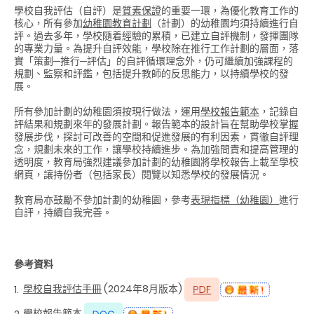
學校自我評估（自評）是
質素保證
的重要一環，為優化教育工作的
核心，所有參加
幼稚園教育計劃
（計劃）的幼稚園均須持續進行自
評。過去多年，學校隨着經驗的累積，已建立自評機制，發揮團隊
的專業力量。為提升自評效能，學校除在推行工作計劃的層面，落
實「策劃─推行─評估」的自評循環理念外，仍可繼續加強課程的
規劃、監察和評鑑，包括提升教師的反思能力，以持續學校的發
展。
所有參加計劃的幼稚園須按現行做法，運用
學校報告範本
，記錄自
評結果和規劃來年的發展計劃。報告範本的設計旨在幫助學校掌握
發展步伐，探討可改善的空間和促進發展的有利因素，貫徹自評理
念，規劃未來的工作，讓學校持續進步。為加強問責和提高管理的
透明度，教育局強烈建議參加計劃的幼稚園將學校報告上載至學校
網頁，讓持份者（包括家長）閱覽以知悉學校的發展情況。
教育局亦鼓勵不參加計劃的幼稚園，參考
表現指標（幼稚園）
進行
自評，持續自我完善。
參考資料
學校自我評估手冊
(2024年8月版本)
1.
學校報告範本
2.