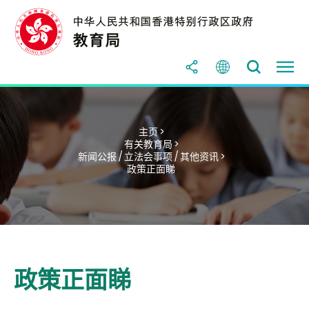
主页 >
有关教育局 >
新闻公报 / 立法会事项 / 其他资讯 >
政策正面睇
政策正面睇