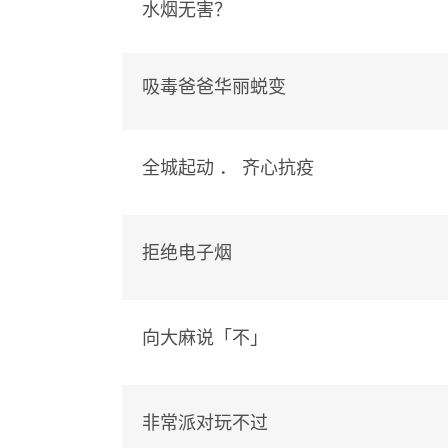
水烟无害？
吸毒爸爸华丽蜕变
全城起动 ． 齐心抗疫
拒绝电子烟
向大麻说「不」
非常派对玩不过