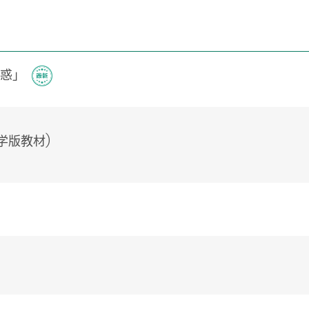
诱惑」
学版教材)