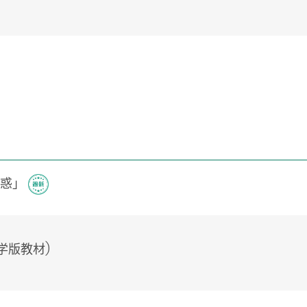
诱惑」
学版教材)