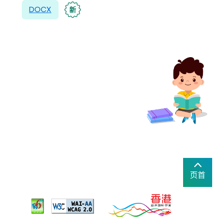
DOCX
新
页首