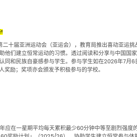
!
日举行第二十届亚洲运动会（亚运会），教育局推出喜动亚运
助他们建立恒常运动的习惯。透过阅读和分享与中国国家
同和民族自豪感参与学生。参与学生如在2026年7月6
个人奖励；奖项亦会颁发予积极参与的学校。
少年应在一星期平均每天累积最少60分钟中等至剧烈强度的
A60奖励计划」（2025/26），协助学生建立恒常参