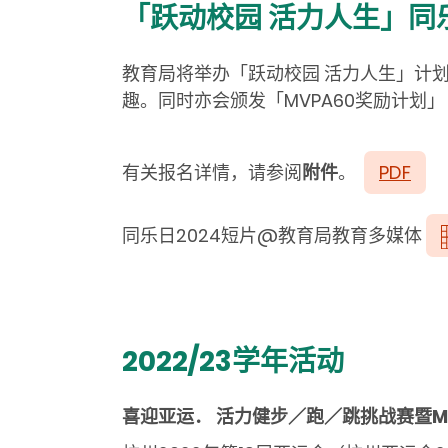
「跃动校园
活力人生」同
教育局将举办「跃动校园 活力人生」
计
趣。同时亦会颁发「MVPA60奖励计划」
有关报名详情，请参阅
附件
。
PDF
同乐日2024短片
@
教育局教育多媒体
2022/23学年活动
喜迎亚运． 活力健步／跑／跳挑战赛暨
M