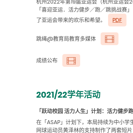
杭州2022
年第
19
届亚运会（杭州亚运会
2
「喜迎亚运．活力健步／跑／跳挑战赛」
了亚运会带来的欢乐和希望。
PDF
跳绳@教育局教育多媒体
成绩公布
2021/22学年活动
「跃动校园 活力人生」计划：活力健步
在「
ASAP
」计划下，本局持续为中小学生
网球运动员黄泽林的支持制作了两套短片