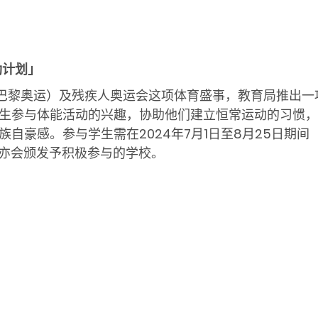
励计划」
巴黎奥运）及残疾人奥运会这项体育盛事，教育局推出一
生参与体能活动的兴趣，协助他们建立恒常运动的习惯，
族自豪感。参与学生需在
2024
年
7
月
1
日至
8
月
25
日期间
亦会颁发予积极参与的学校。