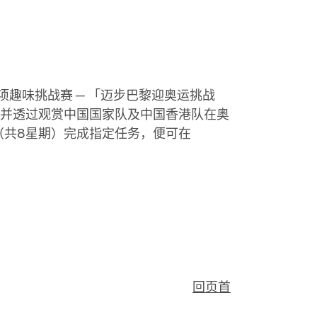
项趣味挑战赛
─
「迈步巴黎迎奥运挑战
并透过观赏中国国家队及中国香港队在奥
（共
8
星期）完成指定任务，便可在
回页首