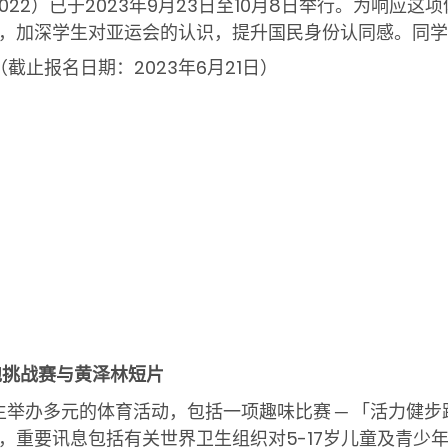
022
）已于
2023
年
9
月
23
日至
10
月
8
日举行。为响应这项
，加深学生对亚运会的认识，提升国民身份认同感。同学
（截止报名日期：2023年6月21日）
跑挑战赛与黄泽林短片
举办多元的体育活动，包括一项趣味比赛 ─ 「活力健
，重要讯息包括有关世界卫生组织对
5-17
岁儿童及青少