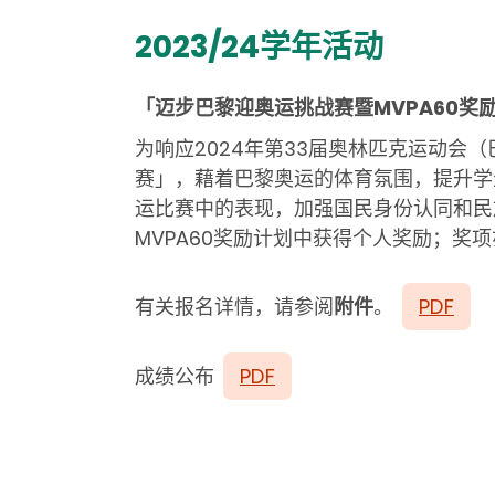
2023/24学年活动
「迈步巴黎迎奥运挑战赛暨MVPA60
奖
为响应2024
年第
33
届奥林匹克运动会（
赛」，藉着巴黎奥运的体育氛围，提升学
运比赛中的表现，加强国民身份认同和民
MVPA60
奖励计划中获得个人奖励；奖项
有关报名详情，请参阅
附件
。
PDF
成绩公布
PDF