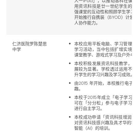
人一iPad」，以推动各科在课
用资讯科技是廿一世纪学生的重
强课堂的互动性和照顾学生学习的多
开始推行自携装（BYOD）计划
人协作能力。
仁济医院罗陈楚思
本校应用平板电脑、学习管理系
中学
学习活动，当中包括扩增实境（A
课堂教学、游戏式学习及户外考
本校积极发展资讯科技教学，特
展较为显著。学校透过运用不同
升学生的学习兴趣及学习成效。
由2015 年开始，本校推行电
趣。
本校于2015年成立「电子学习
可在「分分松」参与电子学习兴
进行自主学习。
本校成功申请「资讯科技增润计
对资讯科技感兴趣及具才华的学生
智能（AI）的培训。