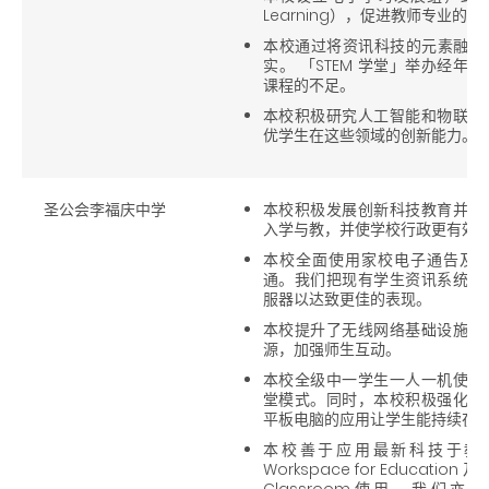
Learning），促进教师专业的发
本校通过将资讯科技的元素融入科
实。 「STEM 学堂」举办经
课程的不足。
本校积极研究人工智能和物联网
优学生在这些领域的创新能力。
圣公会李福庆中学
本校积极发展创新科技教育并建
入学与教，并使学校行政更有效
本校全面使用家校电子通告及
通。我们把现有学生资讯系统由
服器以达致更佳的表现。
本校提升了无线网络基础设施，
源，加强师生互动。
本校全级中一学生一人一机使用
堂模式。同时，本校积极强化资
平板电脑的应用让学生能持续在
本校善于应用最新科技于教育
Workspace for Education
Classroom使用，我们亦于20