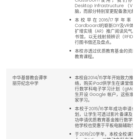
Desktop Infrastructu
脑，而部分特别室更配备激光触
本校早在2016/17学年率先推出S
Cardboard的崭新DIY及V
扩增实境（AR）推广阅读风气。在
书馆，以无线射频辨识（RFID
行图书借还及盘点。
本校亦透过优质教育基金的资助，
教育课程。
中华基督教会谭李
本校自2014/15学年开始致力推
丽芬纪念中学
络，购买iPad供学生在课堂借
行数学科电子学习计划（gMath 
生开设 Google 帐户，这些
家学习。
本校于2015/16学年成功申请
划，让学生可透过影片备课及温习。
功申请优质教育基金推行数学科
他学校也受惠于平板电脑辅助学
于2019/20学年，本校全校课室