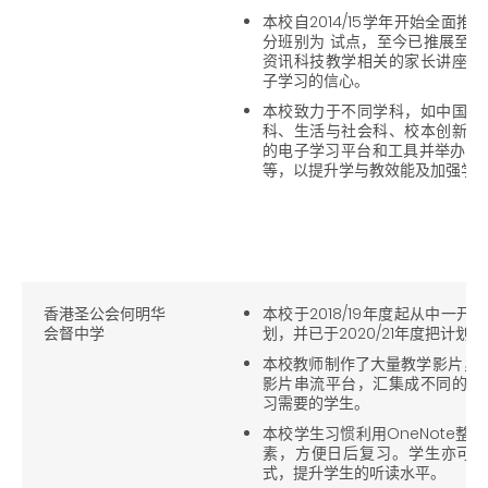
本校自2014/15学年开始全面
分班别为 试点，至今已推展至
资讯科技教学相关的家长讲座，
子学习的信心。
本校致力于不同学科，如中国语
科、生活与社会科、校本创新科
的电子学习平台和工具并举办相
等，以提升学与教效能及加强学
香港圣公会何明华
本校于2018/19年度起从中一
会督中学
划，并已于2020/21年度把计划
本校教师制作了大量教学影片，并利用M
影片串流平台，汇集成不同的频
习需要的学生。
本校学生习惯利用OneNote
素，方便日后复习。学生亦可利用
式，提升学生的听读水平。