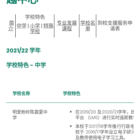
学校特色
简
专业发展
学校名
到校支援服务申
中学
|
小学
|
特殊
介
课程
单
请表
学校
2021/22 学年
学校特色 - 中学
学校名称
学校特色
明爱粉岭陈震夏中
在2019/20 及2020/21学
学
平台 （LMS）进行实时遥距教
本校于2017/18学年推行行政
校于 2016/17学年设立电子
及教师使用电子学习工具。