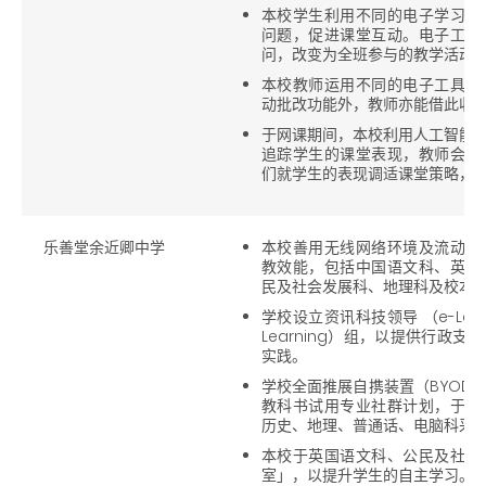
本校学生利用不同的电子学习工
问题，促进课堂互动。电子工具
问，改变为全班参与的教学活动
本校教师运用不同的电子工具发
动批改功能外，教师亦能借此收
于网课期间，本校利用人工智能技术，以M
追踪学生的课堂表现，教师会得
们就学生的表现调适课堂策略，
乐善堂余近卿中学
本校善用无线网络环境及流动电
教效能，包括中国语文科、英国
民及社会发展科、地理科及校本
学校设立资讯科技领导 （e-Lea
Learning）组，以提供行政
实践。
学校全面推展自携装置（BYOD
教科书试用专业社群计划，于中
历史、地理、普通话、电脑科采
本校于英国语文科、公民及社会
室」，以提升学生的自主学习。