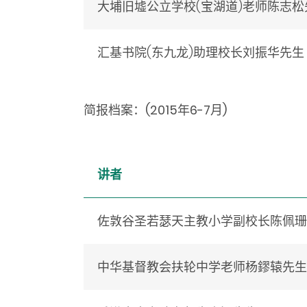
大埔旧墟公立学校(宝湖道)老师陈志松
汇基书院(东九龙)助理校长刘振华先生
简报档案：(2015年6-7月)
讲者
佐敦谷圣若瑟天主教小学副校长陈佩珊
中华基督教会扶轮中学老师杨鏐辕先生