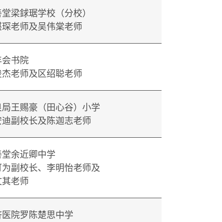
善堂梁銶琚学校（分校）
湛琛老师及吴伟棠老师
年会书院
俊杰老师及区绍聪老师
良局王赐豪（田心谷）小学
安迪副校长及陈迦志老师
善堂余近卿中学
可为副校长、李明怡老师及
文其老师
济医院罗陈楚思中学