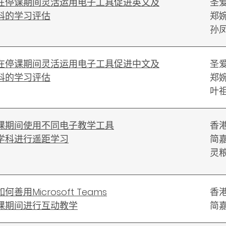
在停课期间灵活运用电子工具促进英文及
圣
科的学习评估
郑
孙
在停课期间灵活运用电子工具促进中文及
圣
科的学习评估
郑
叶
课期间使用不同电子教学工具
香
学科进行遥距学习
简
灵
何善用Microsoft Teams
香
课期间进行互动教学
简