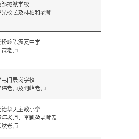
邑邹振猷学校
耀光校长及林柏和老师
爱粉岭陈震夏中学
泽霖老师
智屯门晨岗学校
梓玮老师及何峰老师
爱德华天主教小学
婉婷老师、李凯盈老师及
乐然老师