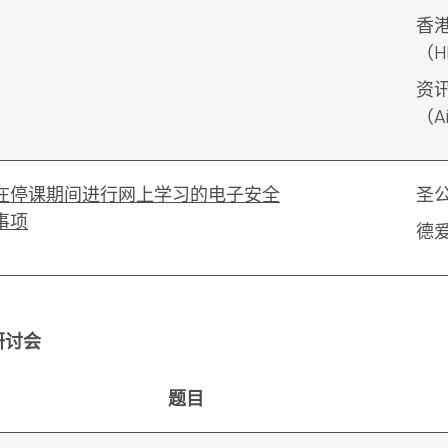
香
（H
资
（A
在停课期间进行网上学习的电子安全
圣
事项
德
研讨会
题目