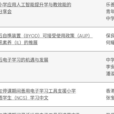
小学应用人工智能提升学与教效能的
乐
分享会
青
中
后自携装置（BYOD）可接受使用政策（AUP）
保
讯素养（IL）的推展
何
后电子学习的机遇与发展
中
李
潘
在停课期间善用电子学习工具支援小学
香
语学生（NCS）学习中文
张