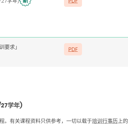
新
27学年)
PDF
师培训要求」
PDF
/27学年)
程。有关课程资料只供参考，一切以载于
培训行事历
上的