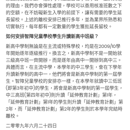
的理由，我們亦會彈性處理，學校可以善用核准班數之下
的空額，在不妨礙新生入學的前提下，讓有需要的學生延
長留校。上述的離校安排已推行多年，並為業界所熟悉和
切實執行，每年都有一定數量的學生獲批延長留校。
如何安排智障兒童學校學生升讀新高中班級？
新高中學制無論是在主流或特殊學校，均是在2009/10學
年開始逐年逐級推行。換言之，新高中學制不是一開始就
三級高中班一齊開辦，而是逐年由高中一開辦到高中三。
具體而言，在主流中學，本學年的中三學生，會在下學年
升讀新學制的高中一，他們將會是新高中學制的第一屆學
生。智障兒童學校的安排亦一樣，在本學年就讀中三低班
(即第3年初中)的學生，將會是新高中學制的第一屆學生，
中三高班(第四年初中)則升讀「延伸教育計劃」第1年，
「延伸教育計劃」第1年的學生則升讀「延伸教育計劃」第
2年，而「延伸教育計劃」第2年的學生則於本學年完結時
離校。
二零零九年六月二十四日