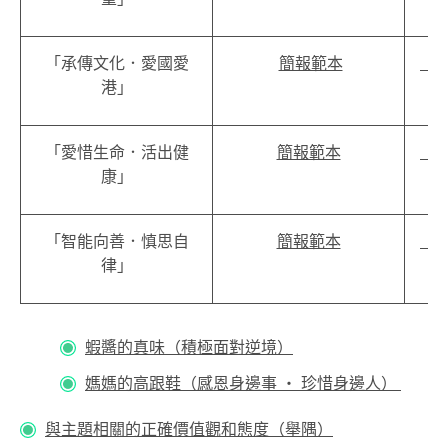
「承傳文化．愛國愛
簡報範本
「
港」
「愛惜生命．活出健
簡報範本
「
康」
「智能向善．慎思自
簡報範本
「
律」
蝦醬的真味（積極面對逆境）
媽媽的高跟鞋（感恩身邊事 ‧ 珍惜身邊人）
與主題相關的正確價值觀和態度（舉隅）