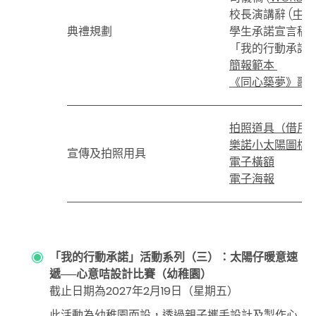
校長演講辭
(
中小
典禮規劃
學生承諾宣言稿
(
「我的行動承諾
簡報範本
《同心築夢》歌
拍照道具（借用
樂諾小太陽圖檔
宣傳及拍照用具
電子橫額
電子海報
「我的行動承諾」活動系列（三）：太陽仔暖意速
遞
──
心意咭設計比賽（幼稚園）
截止日期為2027年2月19日（星期五）
此活動為幼稚園而設，透過親子攜手設計及製作心