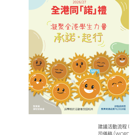
建議活動流程 (
W
司儀稿
(
WORD
)