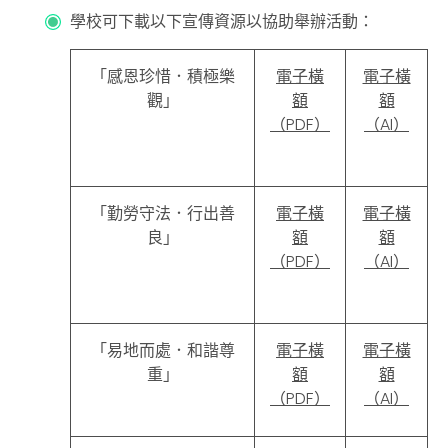
學校可下載以下宣傳資源以協助舉辦活動：
「感恩珍惜．積極樂
電子橫
電子橫
觀」
額
額
（PDF）
（AI
）
「勤勞守法．行出善
電子橫
電子橫
良」
額
額
（PDF）
（AI
）
「易地而處．和諧尊
電子橫
電子橫
重」
額
額
（PDF）
（AI
）