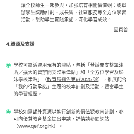
讓全校師生一起參與，加強培育相關價值觀；或舉
辦學生獎勵計劃、成長營、社區服務等全方位學習
活動，幫助學生實踐承諾，深化學習成效。
回頁首
4.
資源及支援
學校可靈活運用現有的津貼，包括「營辦開支整筆津
貼／擴大的營辦開支整筆津貼」和「全方位學習及姊
妹學校津貼」（
教育局通告第9/2025 號
），推展配合
「我的行動承諾」主題的校本計劃及活動，豐富學生
的學習經歷。
學校如需額外資源以進行創新的價值觀教育計劃，亦
可向優質教育基金提出申請，詳情請參閱網站
（
www.qef.org.hk
）。