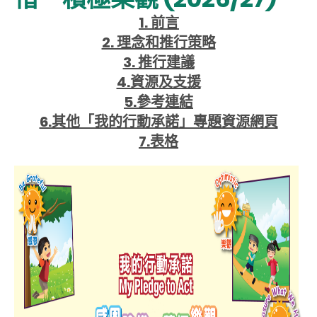
1. 前言
2. 理念和推行策略
3. 推行建議
4.資源及支援
5.參考連結
6.其他「我的行動承諾」專題資源網頁
7.表格