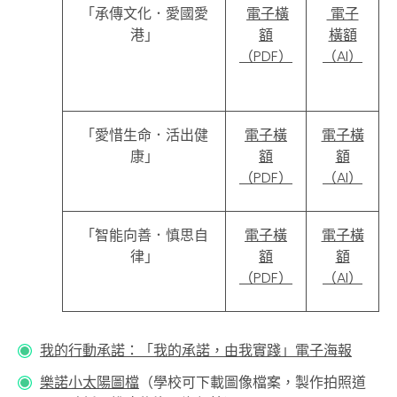
「承傳文化．愛國愛
電子橫
電子
港」
額
橫額
（PDF）
（AI
）
「
愛惜生命．活出健
電子橫
電子橫
康
」
額
額
（PDF）
（AI）
「智能向善．慎思自
電子橫
電子橫
律」
額
額
（PDF）
（AI）
我的行動承諾：「我的承諾，由我實踐」電子海報
樂諾小太陽圖檔
（學校可下載圖像檔案，製作拍照道