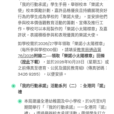
「我的行動承諾」學生手冊，舉辦校本「樂諾大
使」校本獎勵計劃，嘉許品格優良且持續展現良好
行為的學生成為學校的「樂諾大使」，並安排他們
參與校本價值觀教育活動的籌劃、宣傳及推行工
作。學校可以本局製作的「樂諾小太陽襟章」及嘉
許狀，表揚積極參與和表現優異的樂諾大使。
如學校需於2026/27學年領取「樂諾小太陽襟章」
（每所參與學校
100
個），請填妥
教育局通函第
76/2026
附錄二──領取「樂諾小太陽襟章」回條
（
按此
下載）
，並於2026年
10
月
23
日（星期五）或
之前傳真至德育、公民及國民教育組
1
（傳真號碼：
3426 9265
），以便安排。
「我的行動承諾」活動系列（二）：全港同「諾」
禮
本局建議全港幼稚園及中小學校，於
9
月至
11
月
期間舉行「『我的行動承諾』——全港同『諾』
禮」，透過舉辦校本承諾活動，帶領學生訂立