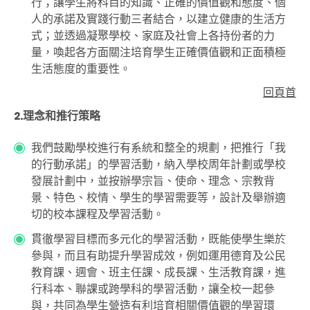
行；讓學生將科目的知識、正確的價值觀和態度、個
人的承諾及實踐行動三者結合，以建立健康的生活方
式；並透過凝聚學校、家庭及社會上各持份者的力
量，喚起各方面關注培育學生正確價值觀和正面積極
生活態度的重要性。
回頁首
2.理念和推行策略
我們鼓勵學校進行有系統和整全的規劃，把推行「我
的行動承諾」的學習活動，納入學校周年計劃或學校
發展計劃中，並按辦學宗旨、使命、理念、宗教背
景、特色、校情、學生的學習需要等，設計及舉辦適
切的校本課程及學習活動。
貫徹學習目標而多元化的學習活動，既能使學生樂於
參與，而且有助提升學習成效，例如運用德育及公民
教育課、週會、班主任課、成長課、生活教育課，進
行科本、聯課或跨學科的學習活動，讓全校一起參
與，共同為學生營造有利培育相關價值觀的學習環