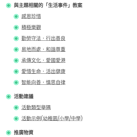
與主題相關的「生活事件」教案
感恩珍惜
積極樂觀
勤勞守法．行出善良
易地而處．和諧尊重
承傳文化．愛國愛港
愛惜生命．活出健康
智能向善．慎思自律
活動建議
活動類型舉隅
活動示例(幼稚園/小學/中學)
推廣物資