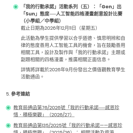
「我的行動承諾」活動系列（五）：「Gen」出
「Sun」態度
──
人工智能四格漫畫創意設計比賽
（小學組／中學組）
截止日期為2026年12月11日（星期五）
此活動為學生提供學習以合乎道德、慎思明辨和自
律的態度善用人工智能工具的機會，旨在鼓勵善用
相關工具，設計及製作與「我的行動承諾」主題或
副題相關的四格漫畫，推廣相關正面信息。
詳情將詳載於
2026
年
9
月份發出之價值觀教育學生
活動通函。
5.
參考連結
教育局通函第76/2026號「我的行動承諾──感恩珍
惜．積極樂觀」（2026/27）
教育局通函第135/2025號「我的行動承諾——感恩珍
惜．積極樂觀」（2025/26）： 相關活動及資源