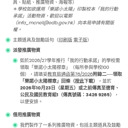
具、貼紙、推廣物資、海報等）
＊
學校如欲運用「樂諾小太陽」印製校本「我的行動
承諾」活動物資，歡迎以電郵
（info_mcne1@edb.gov.hk）向本局申請有關版
權。
主題道具及鼓勵話句（
印刷版
電子版
）
派發推廣物資
如於2026/27學年推行「我的行動承諾」的學校需
領取「樂諾小太陽襟章」（每所參與學校
100
個），請填妥
教育局通函第76/2026
附錄二──領取
「樂諾小太陽襟章」回條（
按此
下載）
，並於
2026年
10
月
23
日
（星期五）或之前傳真至德育、
公民及國民教育組
1
（傳真號碼：
3426 9265
）
，
以便安排。
借用推廣物資
我們製作了一系列推廣物資，包括主題道具及鼓勵