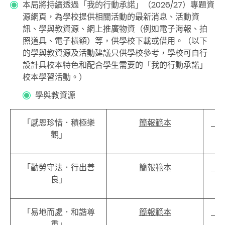
本局將持續透過「我的行動承諾」（2026/27）專題資
源網頁，為學校提供相關活動的最新消息、活動資
訊、學與教資源、網上推廣物資（例如電子海報、拍
照道具、電子橫額）等，供學校下載或借用。（以下
的學與教資源及活動建議只供學校參考，學校可自行
設計具校本特色和配合學生需要的「我的行動承諾」
校本學習活動。）
學與教資源
「感恩珍惜．積極樂
簡報範本
「
觀」
「勤勞守法．行出善
簡報範本
「
良」
「易地而處．和諧尊
簡報範本
「
重」